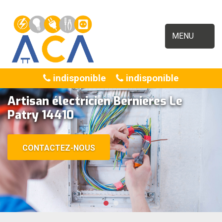
MENU
indisponible
indisponible
Artisan électricien Bernieres Le
Patry 14410
CONTACTEZ-NOUS