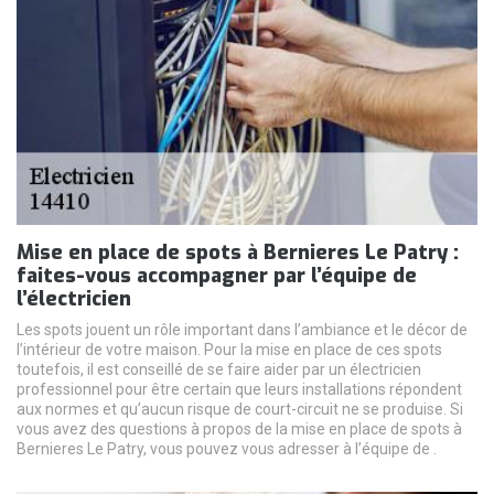
Mise en place de spots à Bernieres Le Patry :
faites-vous accompagner par l’équipe de
l’électricien
Les spots jouent un rôle important dans l’ambiance et le décor de
l’intérieur de votre maison. Pour la mise en place de ces spots
toutefois, il est conseillé de se faire aider par un électricien
professionnel pour être certain que leurs installations répondent
aux normes et qu’aucun risque de court-circuit ne se produise. Si
vous avez des questions à propos de la mise en place de spots à
Bernieres Le Patry, vous pouvez vous adresser à l’équipe de .