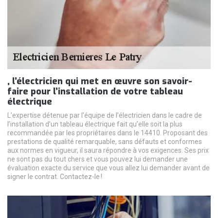
, l’électricien qui met en œuvre son savoir-
faire pour l’installation de votre tableau
électrique
L’expertise détenue par l’équipe de l’électricien dans le cadre de
l’installation d’un tableau électrique fait qu’elle soit la plus
recommandée par les propriétaires dans le 14410. Proposant des
prestations de qualité remarquable, sans défauts et conformes
aux normes en vigueur, il saura répondre à vos exigences. Ses prix
ne sont pas du tout chers et vous pouvez lui demander une
évaluation exacte du service que vous allez lui demander avant de
signer le contrat. Contactez-le !