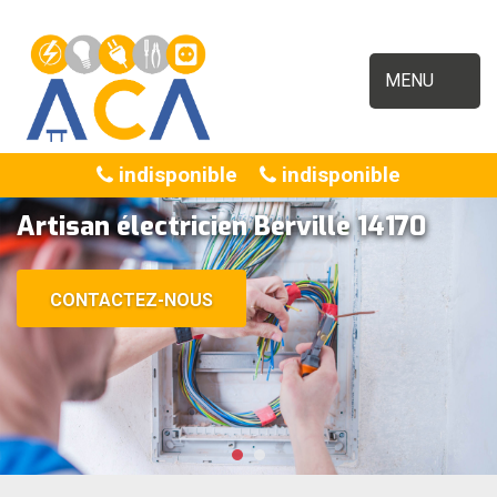
MENU
indisponible
indisponible
Artisan électricien Berville 14170
CONTACTEZ-NOUS