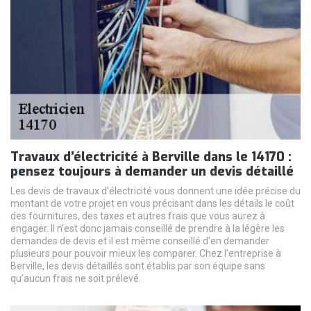
Travaux d’électricité à Berville dans le 14170 :
pensez toujours à demander un devis détaillé
Les devis de travaux d’électricité vous donnent une idée précise du
montant de votre projet en vous précisant dans les détails le coût
des fournitures, des taxes et autres frais que vous aurez à
engager. Il n’est donc jamais conseillé de prendre à la légère les
demandes de devis et il est même conseillé d’en demander
plusieurs pour pouvoir mieux les comparer. Chez l’entreprise à
Berville, les devis détaillés sont établis par son équipe sans
qu’aucun frais ne soit prélevé.