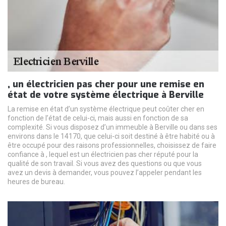
, un électricien pas cher pour une remise en
état de votre système électrique à Berville
La remise en état d’un système électrique peut coûter cher en
fonction de l’état de celui-ci, mais aussi en fonction de sa
complexité. Si vous disposez d’un immeuble à Berville ou dans ses
environs dans le 14170, que celui-ci soit destiné à être habité ou à
être occupé pour des raisons professionnelles, choisissez de faire
confiance à , lequel est un électricien pas cher réputé pour la
qualité de son travail. Si vous avez des questions ou que vous
avez un devis à demander, vous pouvez l’appeler pendant les
heures de bureau.