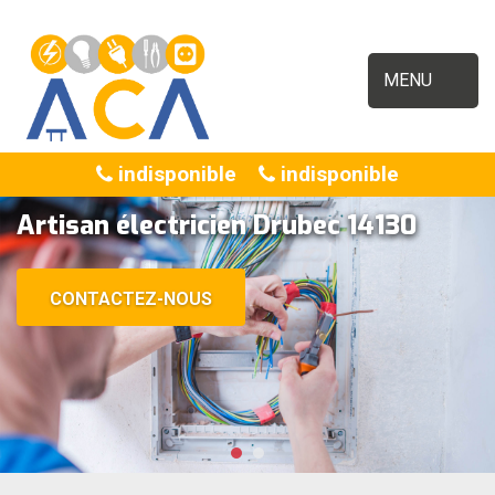
MENU
indisponible
indisponible
Artisan électricien Drubec 14130
CONTACTEZ-NOUS