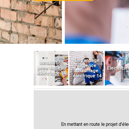
Dépannage
Installation
urgence
pose tableau
Electricie
chauffage
électrique 14
électrique 14
En mettant en route le projet d’él