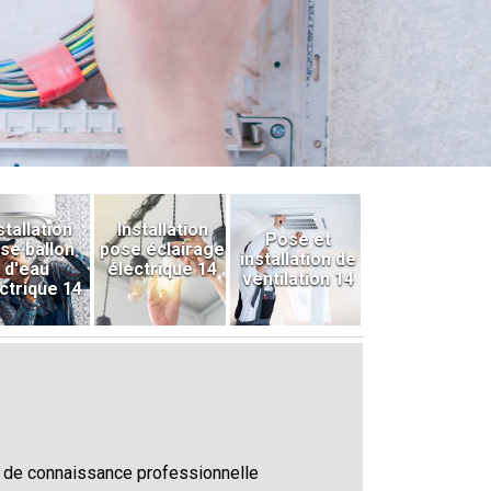
stallation
Installation
Pose et
se ballon
pose éclairage
installation de
d'eau
électrique 14
ventilation 14
ctrique 14
 et de connaissance professionnelle