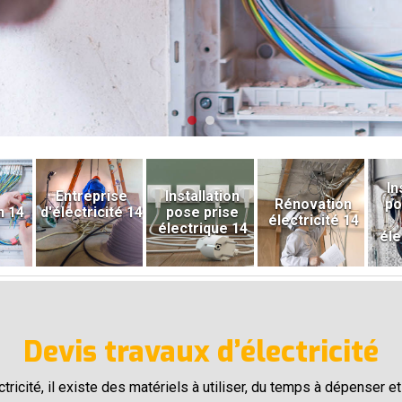
In
Entreprise
Installation
Rénovation
po
n 14
d'électricité 14
pose prise
électricité 14
électrique 14
éle
Devis travaux d’électricité
ectricité, il existe des matériels à utiliser, du temps à dépenser