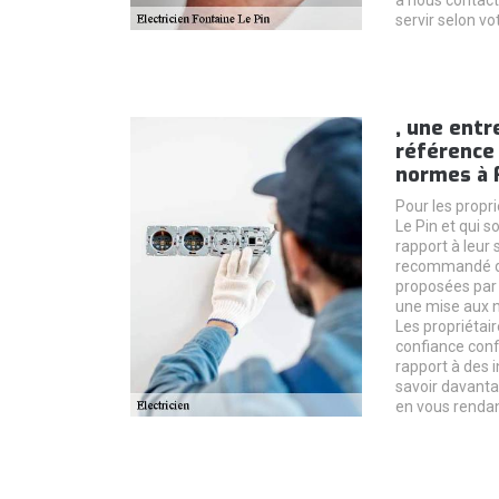
servir selon vo
, une entr
référence
normes à 
Pour les propr
Le Pin et qui s
rapport à leur s
recommandé de 
proposées par 
une mise aux n
Les propriétaire
confiance conf
rapport à des 
savoir davantag
en vous rendant