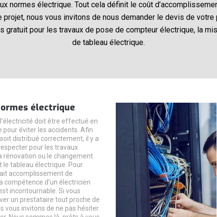
ux normes électrique. Tout cela définit le coût d’accomplissemen
re projet, nous vous invitons de nous demander le devis de votre 
 gratuit pour les travaux de pose de compteur électrique, la mise 
de tableau électrique.
normes électrique
 l’électricité doit être effectué en
pour éviter les accidents. Afin
soit distribué correctement, il y a
especter pour les travaux
 la rénovation ou le changement
 le tableau électrique. Pour
fait accomplissement de
 la compétence d’un électricien
est incontournable. Si vous
ver un prestataire tout proche de
s vous invitons de ne pas hésiter
er. Nous sommes là, prêts à vous