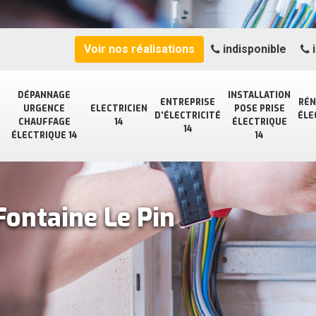
Voir nos réalisations
indisponible
i
DÉPANNAGE
INSTALLATION
ENTREPRISE
RÉN
URGENCE
ELECTRICIEN
POSE PRISE
D'ÉLECTRICITÉ
ÉLE
CHAUFFAGE
14
ÉLECTRIQUE
14
ÉLECTRIQUE 14
14
Fontaine Le Pin