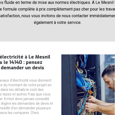
rès fluide en terme de mise aux normes électriques. A Le Mesnil
e formule complète à prix complètement pas cher pour les travaux
satisfaction, nous vous invitons de nous contacter immédiatemen
également à votre service.
électricité à Le Mesnil
 le 14140 : pensez
à demander un devis
ravaux d’électricité vous donnent
se du montant de votre projet en
dans les détails le coût des
s taxes et autres frais que vous
. Il n’est donc jamais conseillé
a légère les demandes de devis et
nseillé d’en demander plusieurs
ieux les comparer. Chez