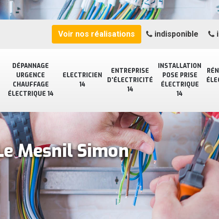
Voir nos réalisations
indisponible
i
DÉPANNAGE
INSTALLATION
ENTREPRISE
RÉN
URGENCE
ELECTRICIEN
POSE PRISE
D'ÉLECTRICITÉ
ÉLE
CHAUFFAGE
14
ÉLECTRIQUE
14
ÉLECTRIQUE 14
14
 Le Mesnil Simon