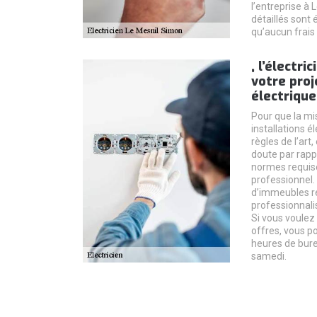
l’entreprise à 
détaillés sont 
qu’aucun frais 
, l’électr
votre proj
électrique
Pour que la mi
installations é
règles de l’art
doute par rappo
normes requises
professionnel. 
d’immeubles 
professionnali
Si vous voulez
offres, vous p
heures de burea
samedi.