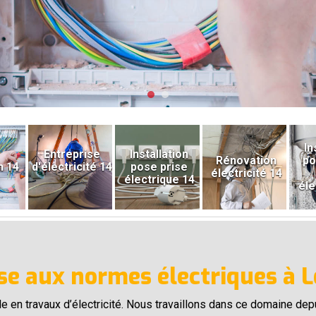
In
Entreprise
Installation
Rénovation
po
n 14
d'électricité 14
pose prise
électricité 14
électrique 14
éle
ise aux normes électriques à 
e en travaux d’électricité. Nous travaillons dans ce domaine de