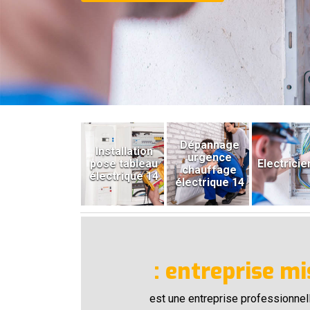
Dépannage
Installation
urgence
pose tableau
Electricie
chauffage
électrique 14
électrique 14
: entreprise m
est une entreprise professionnell