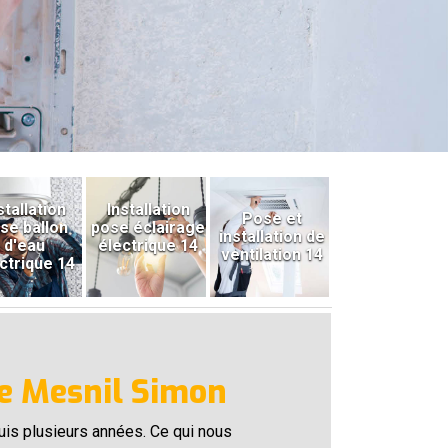
stallation
Installation
Pose et
se ballon
pose éclairage
installation de
d'eau
électrique 14
ventilation 14
ctrique 14
Le Mesnil Simon
puis plusieurs années. Ce qui nous