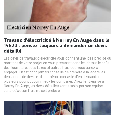
Travaux d’électricité à Norrey En Auge dans le
14620 : pensez toujours à demander un devis
détaillé
Les devis de travaux d’électricité vous donnent une idée précise du
montant de votre projet en vous précisant dans les détails le coût
des fournitures, des taxes et autres frais que vous aurez à
engager. Il n’est donc jamais conseillé de prendre à la légère les
demandes de devis et il est même conseillé d’en demander
plusieurs pour pouvoir mieux les comparer. Chez l’entreprise à
Norrey En Auge, les devis détaillés sont établis par son équipe
sans qu’aucun frais ne soit prélevé.