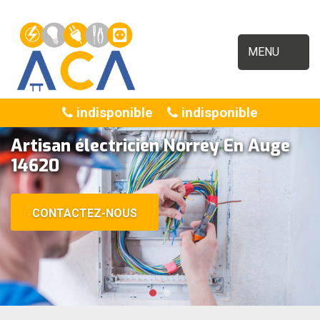
MENU
indisponible
indisponible
Artisan électricien Norrey En Auge
14620
CONTACTEZ-NOUS