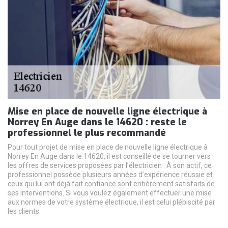
Mise en place de nouvelle ligne électrique à
Norrey En Auge dans le 14620 : reste le
professionnel le plus recommandé
Pour tout projet de mise en place de nouvelle ligne électrique à
Norrey En Auge dans le 14620, il est conseillé de se tourner vers
les offres de services proposées par l’électricien . À son actif, ce
professionnel possède plusieurs années d’expérience réussie et
ceux qui lui ont déjà fait confiance sont entièrement satisfaits de
ses interventions. Si vous voulez également effectuer une mise
aux normes de votre système électrique, il est celui plébiscité par
les clients.