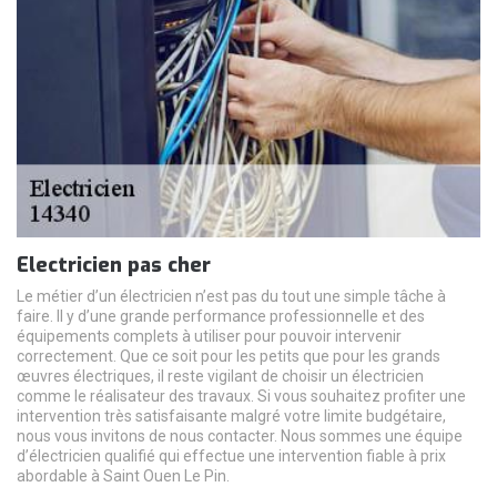
Electricien pas cher
Le métier d’un électricien n’est pas du tout une simple tâche à
faire. Il y d’une grande performance professionnelle et des
équipements complets à utiliser pour pouvoir intervenir
correctement. Que ce soit pour les petits que pour les grands
œuvres électriques, il reste vigilant de choisir un électricien
comme le réalisateur des travaux. Si vous souhaitez profiter une
intervention très satisfaisante malgré votre limite budgétaire,
nous vous invitons de nous contacter. Nous sommes une équipe
d’électricien qualifié qui effectue une intervention fiable à prix
abordable à Saint Ouen Le Pin.