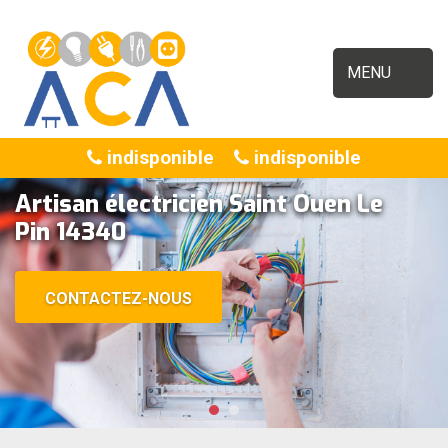
MENU
indisponible
indisponible
Artisan électricien Saint Ouen Le
Pin 14340
CONTACTEZ-NOUS