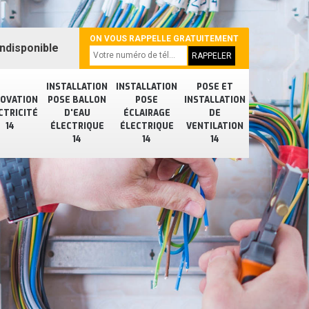
ON VOUS RAPPELLE GRATUITEMENT
ndisponible
INSTALLATION
INSTALLATION
POSE ET
OVATION
POSE BALLON
POSE
INSTALLATION
CTRICITÉ
D'EAU
ÉCLAIRAGE
DE
14
ÉLECTRIQUE
ÉLECTRIQUE
VENTILATION
14
14
14