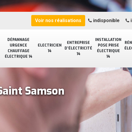
Voir nos réalisations
indisponible
i
DÉPANNAGE
INSTALLATION
ENTREPRISE
RÉN
URGENCE
ELECTRICIEN
POSE PRISE
D'ÉLECTRICITÉ
ÉLE
CHAUFFAGE
14
ÉLECTRIQUE
14
ÉLECTRIQUE 14
14
 Saint Samson