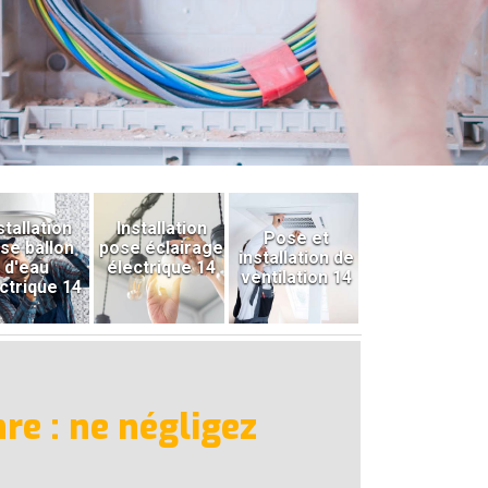
stallation
Installation
Pose et
se ballon
pose éclairage
installation de
d'eau
électrique 14
ventilation 14
ctrique 14
re : ne négligez