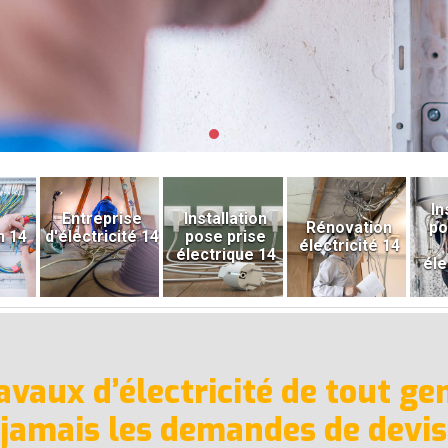
In
Entreprise
Installation
Rénovation
po
n 14
d'électricité 14
pose prise
électricité 14
électrique 14
éle
avaux d’électricité de tout gen
jamais les demandes de devis