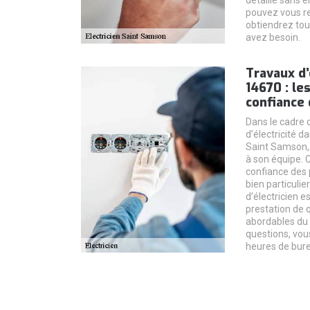
pouvez vous re
obtiendrez tou
avez besoin.
Travaux d’
14670 : le
confiance 
Dans le cadre 
d’électricité d
Saint Samson,
à son équipe. C
confiance des p
bien particuli
d’électricien e
prestation de q
abordables du 
questions, vou
heures de bur