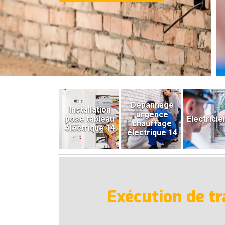
Dépannage
Installation
urgence
pose tableau
Electricie
chauffage
électrique 14
électrique 14
Exécution de tr