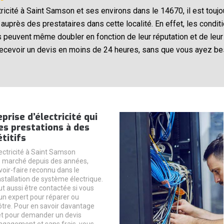
ctricité à Saint Samson et ses environs dans le 14670, il est tou
uprès des prestataires dans cette localité. En effet, les condit
ils peuvent même doubler en fonction de leur réputation et de leu
recevoir un devis en moins de 24 heures, sans que vous ayez bes
prise d’électricité qui
es prestations à des
titifs
lectricité à Saint Samson
e marché depuis des années,
oir-faire reconnu dans le
stallation de système électrique.
t aussi être contactée si vous
un expert pour réparer ou
ôtre. Pour en savoir davantage
 et pour demander un devis
engagement et sans frais, vous