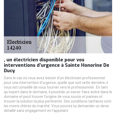
, un électricien disponible pour vos
interventions d’urgence à Sainte Honorine De
Ducy
Dans le cas où vous avez besoin d’un électricien professionnel
pour une intervention d’urgence, quelle que soit cette dernière, il
vous est conseillé de vous tourner vers le professionnel . En tant
qu’expert dans le domaine, il possède un savoir-faire avéré dans le
domaine et peut trouver l’origine de vous soucis et pannes et
trouver la solution la plus pertinente. Ses conditions tarifaires sont
les moins chères du marché. Vous pouvez lui demander un devis
détaillé sans engagement en l’appelant.