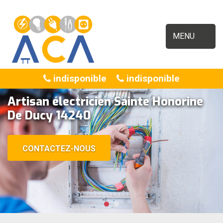
MENU
indisponible
indisponible
Artisan électricien Sainte Honorine
De Ducy 14240
CONTACTEZ-NOUS