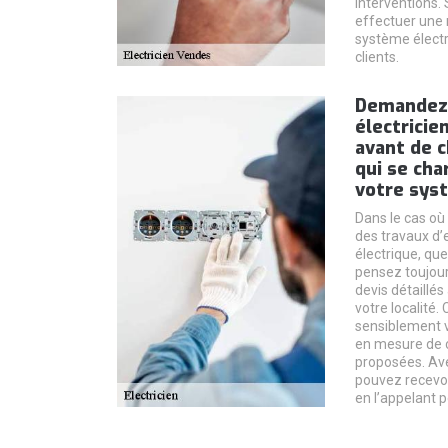
interventions.
effectuer une
système électriq
clients.
Demandez 
électricie
avant de c
qui se cha
votre sys
Dans le cas où
des travaux d’
électrique, que
pensez toujou
devis détaillés
votre localité.
sensiblement 
en mesure de c
proposées. Ave
pouvez recevoi
en l’appelant 