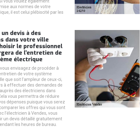
 Si vous voulez également
 mise aux normes de votre
ue, il est celui plébiscité par les
un devis à des
ns dans votre ville
hoisir le professionnel
rgera de l’entretien de
tème électrique
 vous envisagez de procéder à
entretien de votre système
lle que soit l’ampleur de ceux-ci,
rs à effectuer des demandes de
 auprès des électriciens dans
 Cela vous permettra de réduire
vos dépenses puisque vous serez
omparer les offres qui vous sont
c l’électricien à Vendes, vous
r un devis détaillé gratuitement
pendant les heures de bureau.