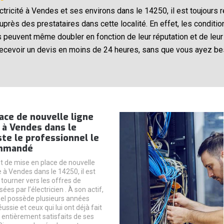
ectricité à Vendes et ses environs dans le 14250, il est toujour
près des prestataires dans cette localité. En effet, les conditio
ils peuvent même doubler en fonction de leur réputation et de leu
recevoir un devis en moins de 24 heures, sans que vous ayez bes
ace de nouvelle ligne
 à Vendes dans le
ste le professionnel le
ommandé
et de mise en place de nouvelle
e à Vendes dans le 14250, il est
 tourner vers les offres de
ées par l’électricien . À son actif,
el possède plusieurs années
ussie et ceux qui lui ont déjà fait
 entièrement satisfaits de ses