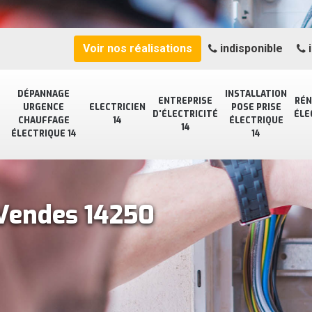
Voir nos réalisations
indisponible
i
DÉPANNAGE
INSTALLATION
ENTREPRISE
RÉN
URGENCE
ELECTRICIEN
POSE PRISE
D'ÉLECTRICITÉ
ÉLE
CHAUFFAGE
14
ÉLECTRIQUE
14
ÉLECTRIQUE 14
14
 Vendes 14250