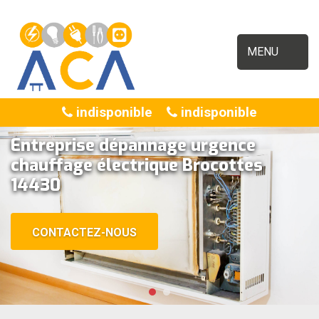
MENU
indisponible
indisponible
Entreprise dépannage urgence
chauffage électrique Brocottes
14430
CONTACTEZ-NOUS