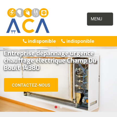
MENU
indisponible
indisponible
Entreprise dépannage urgence
chauffage électrique Champ Du
Boult 14380
CONTACTEZ-NOUS