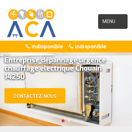
MENU
indisponible
indisponible
Entreprise dépannage urgence
chauffage électrique Chouain
14250
CONTACTEZ-NOUS