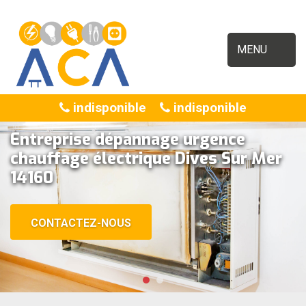
MENU
indisponible
indisponible
Entreprise dépannage urgence
chauffage électrique Dives Sur Mer
14160
CONTACTEZ-NOUS