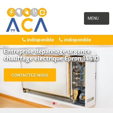
MENU
indisponible
indisponible
Entreprise dépannage urgence
chauffage électrique Epron 14610
CONTACTEZ-NOUS