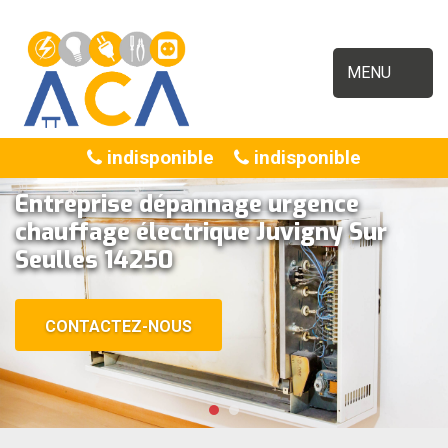
MENU
indisponible
indisponible
Entreprise dépannage urgence
chauffage électrique Juvigny Sur
Seulles 14250
CONTACTEZ-NOUS