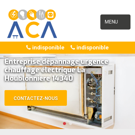
MENU
indisponible
indisponible
Entreprise dépannage urgence
chauffage électrique La
Houblonniere 14340
CONTACTEZ-NOUS