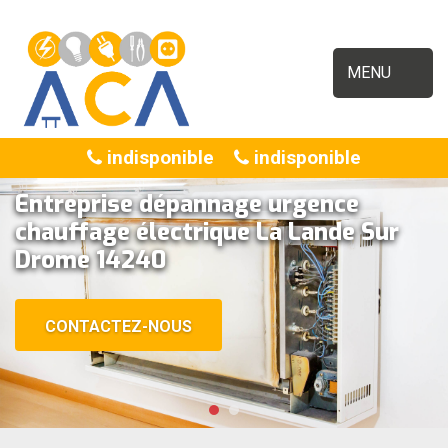
MENU
indisponible
indisponible
Entreprise dépannage urgence
chauffage électrique La Lande Sur
Drome 14240
CONTACTEZ-NOUS