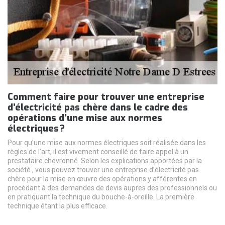
Comment faire pour trouver une entreprise
d’électricité pas chère dans le cadre des
opérations d’une mise aux normes
électriques ?
Pour qu’une mise aux normes électriques soit réalisée dans les
règles de l’art, il est vivement conseillé de faire appel à un
prestataire chevronné. Selon les explications apportées par la
société , vous pouvez trouver une entreprise d’électricité pas
chère pour la mise en œuvre des opérations y afférentes en
procédant à des demandes de devis aupres des professionnels ou
en pratiquant la technique du bouche-à-oreille. La première
technique étant la plus efficace.