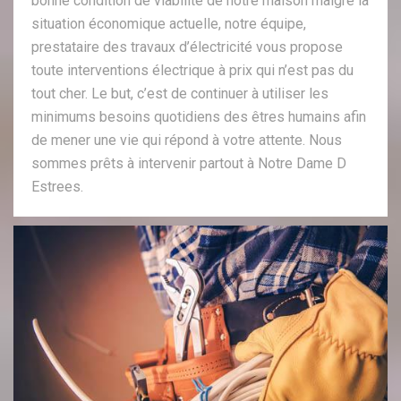
bonne condition de viabilité de notre maison malgré la
situation économique actuelle, notre équipe,
prestataire des travaux d’électricité vous propose
toute interventions électrique à prix qui n’est pas du
tout cher. Le but, c’est de continuer à utiliser les
minimums besoins quotidiens des êtres humains afin
de mener une vie qui répond à votre attente. Nous
sommes prêts à intervenir partout à Notre Dame D
Estrees.