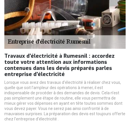
Travaux d’électricité à Rumesnil : accordez
toute votre attention aux informations
contenues dans les devis préparés parles
entreprise d’électricité
Lorsque vous avez des travaux d’électricité à réaliser chez vous,
quelle que soit l’ampleur des opérations à mener, il est
indispensable de procéder à des demandes de devis. Cela n’est
pas simplement une étape de routine, elle vous permettra de
mieux gérer vos dépenses en ayant en tête toutes sommes dont
vous devez payer. Vous ne serez pas ainsi confronté à de
mauvaises surprises. La préparation des devis est toujours offerte
chez l’entreprise d’électricité .