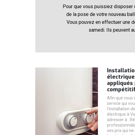
Pour que vous puissiez disposer d
de la pose de votre nouveau ball
Vous pouvez en effectuer une dem
samedi. Ils peuvent au
Installati
électrique 
appliqués 
compétiti
Afin que vous 
service qui vo
l’installation 
électrique à Vi
adresser à . R
professionnali
ses prix qui n