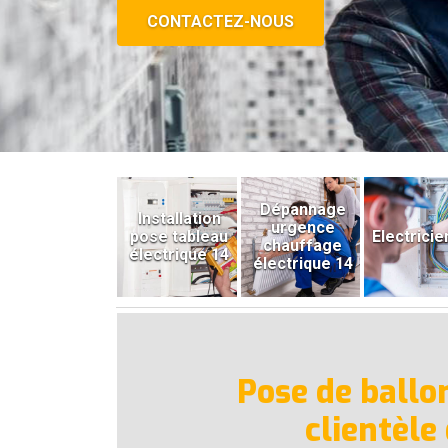
CONTACTEZ-NOUS
Dépannage
Installation
urgence
pose tableau
Electricie
chauffage
électrique 14
électrique 14
Pose de ballon
clientèle