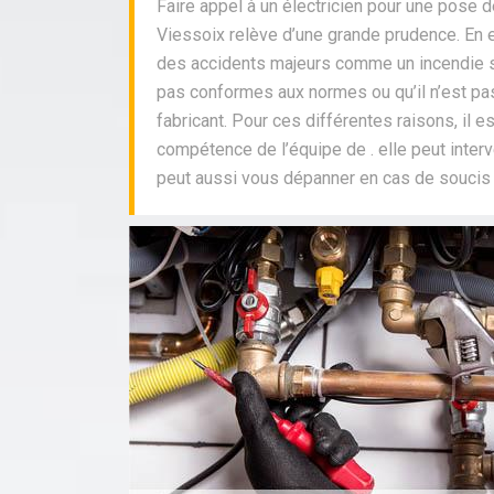
Faire appel à un électricien pour une pose d
Viessoix relève d’une grande prudence. En e
des accidents majeurs comme un incendie s
pas conformes aux normes ou qu’il n’est pa
fabricant. Pour ces différentes raisons, il 
compétence de l’équipe de . elle peut interv
peut aussi vous dépanner en cas de soucis 