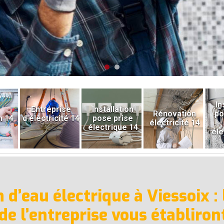
In
Entreprise
Installation
Rénovation
po
n 14
d'électricité 14
pose prise
électricité 14
électrique 14
éle
 d’eau électrique à Viessoix :
 de l’entreprise vous établiron