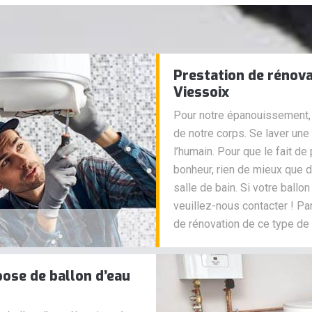
Prestation de rénova
Viessoix
Pour notre épanouissement, 
de notre corps. Se laver une
l’humain. Pour que le fait d
bonheur, rien de mieux que d
salle de bain. Si votre ballo
veuillez-nous contacter ! Par
de rénovation de ce type de
 pose de ballon d’eau