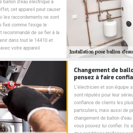
e ballon d’eau électrique à
ffet, cet appareil peut causer
i les raccordements ne sont
s fixé comme l’exige le
est recommandé de se fier à la
enir dans tout le 14410 et
avec votre appareil.
Changement de ballon
pensez à faire confian
L’électricien et son équipe 
sont réputés pour leur sérieu
confiance de clients les pl
particuliers, mais aussi de 
changement de ballon d’eau 
vous pouvez lui confier. Ils