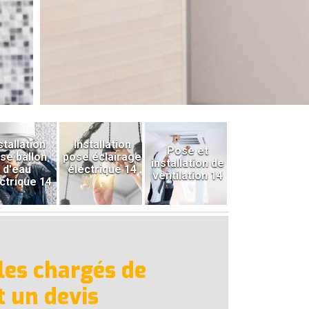
stallation
Installation
Pose et
se ballon
pose éclairage
installation de
d'eau
électrique 14
ventilation 14
ctrique 14
 les chargés de
t un devis