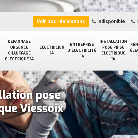
Voir nos réalisations
indisponible
i
DÉPANNAGE
INSTALLATION
ENTREPRISE
RÉN
URGENCE
ELECTRICIEN
POSE PRISE
D'ÉLECTRICITÉ
ÉLE
CHAUFFAGE
14
ÉLECTRIQUE
14
ÉLECTRIQUE 14
14
llation pose
ique Viessoix