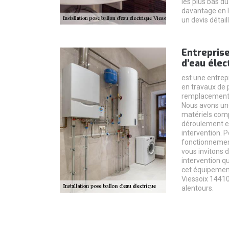
les plus bas d
davantage en 
un devis détai
Entreprise
d’eau élec
est une entrep
en travaux de 
remplacement d
Nous avons un
matériels comp
déroulement et
intervention. P
fonctionnemen
vous invitons d
intervention 
cet équipement
Viessoix 14410
alentours.