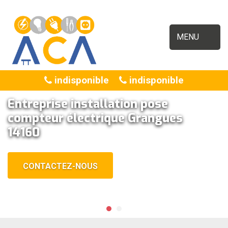
MENU
indisponible
indisponible
Entreprise installation pose
compteur électrique Grangues
14160
CONTACTEZ-NOUS