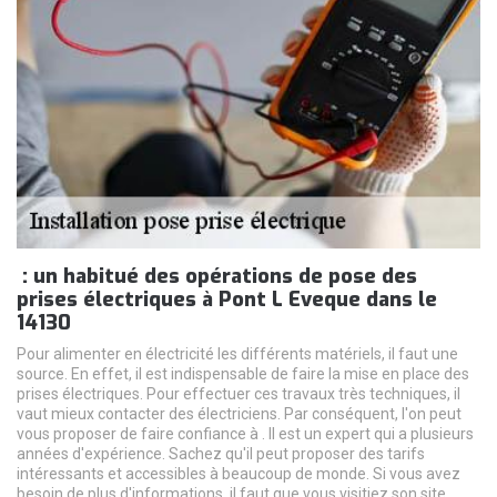
: un habitué des opérations de pose des
prises électriques à Pont L Eveque dans le
14130
Pour alimenter en électricité les différents matériels, il faut une
source. En effet, il est indispensable de faire la mise en place des
prises électriques. Pour effectuer ces travaux très techniques, il
vaut mieux contacter des électriciens. Par conséquent, l'on peut
vous proposer de faire confiance à . Il est un expert qui a plusieurs
années d'expérience. Sachez qu'il peut proposer des tarifs
intéressants et accessibles à beaucoup de monde. Si vous avez
besoin de plus d'informations, il faut que vous visitiez son site