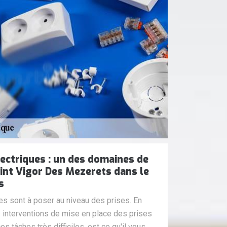
lectriques : un des domaines de
int Vigor Des Mezerets dans le
s
es sont à poser au niveau des prises. En
des interventions de mise en place des prises
es tâches très difficiles, est ce qu'il vous