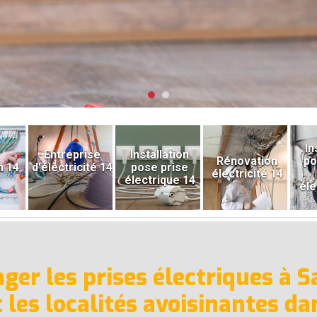
In
Entreprise
Installation
Rénovation
po
n 14
d'électricité 14
pose prise
électricité 14
électrique 14
éle
ger les prises électriques à S
 les localités avoisinantes da