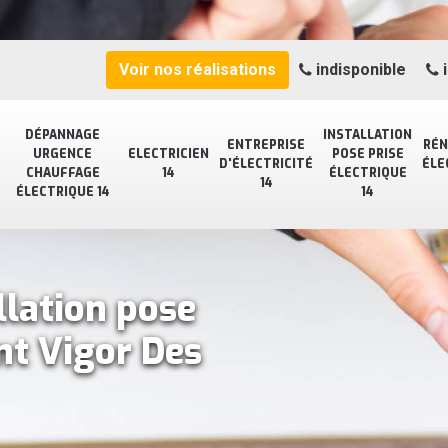
Voir nos réalisations
indisponible
i
DÉPANNAGE
INSTALLATION
ENTREPRISE
RÉN
URGENCE
ELECTRICIEN
POSE PRISE
D'ÉLECTRICITÉ
ÉLE
CHAUFFAGE
14
ÉLECTRIQUE
14
ÉLECTRIQUE 14
14
llation pose
int Vigor Des