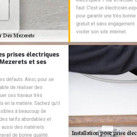
faut. C'est un électricien ex
pour garantir une très bonne q
gratuit et sans engagement. 
visiter son site internet.
s prises électriques
 Mezerets et ses
s défauts. Ainsi, pour se
sable de réaliser des
er ces travaux très
ls en la matière. Sachez qu'il
ssibles à beaucoup de
 des tarifs abordables et
e aussi des matériels
travail de bonne qualité.