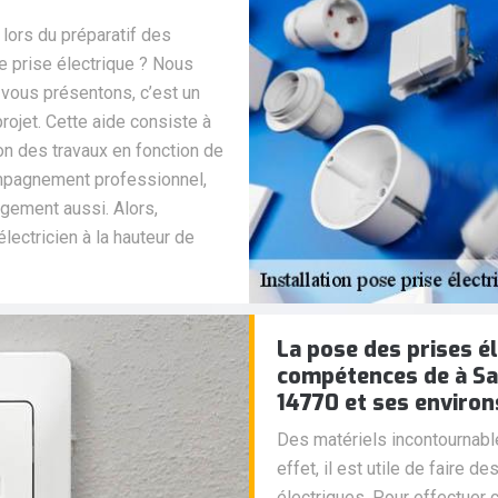
lors du préparatif des
de prise électrique ? Nous
 vous présentons, c’est un
rojet. Cette aide consiste à
ion des travaux en fonction de
ompagnement professionnel,
gement aussi. Alors,
lectricien à la hauteur de
La pose des prises é
compétences de à Sa
14770 et ses environ
Des matériels incontournabl
effet, il est utile de faire 
électriques. Pour effectuer c