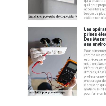
qui a plusieur
qu'il peut prop
accessibles à
besoin de plus 
visitiez son sit
Les opéra
prises éle
Des Mezer
ses envir
Pour alimenter
comme les machi
est nécessaire
mise en place 
effectuer ces i
difficiles, il e
professionnel e
encourager de f
électricien qu
matière. Il uti
pour faire un t