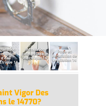
stallation
Installation
Pose et
se ballon
pose éclairage
installation de
d'eau
électrique 14
ventilation 14
ctrique 14
aint Vigor Des
ns le 14770?