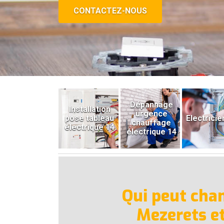
CONTACTEZ-NOUS
Dépannage
Installation
urgence
pose tableau
Electricie
chauffage
électrique 14
électrique 14
Qui peut chan
Mezerets et