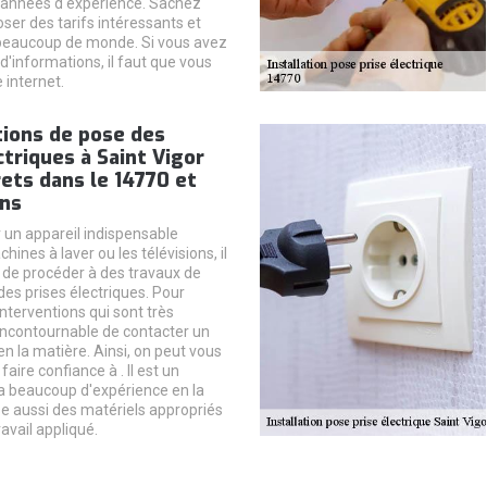
s années d'expérience. Sachez
oser des tarifs intéressants et
 beaucoup de monde. Si vous avez
d'informations, il faut que vous
e internet.
tions de pose des
ctriques à Saint Vigor
ets dans le 14770 et
ons
 un appareil indispensable
nes à laver ou les télévisions, il
 de procéder à des travaux de
des prises électriques. Pour
nterventions qui sont très
st incontournable de contacter un
n la matière. Ainsi, on peut vous
aire confiance à . Il est un
i a beaucoup d'expérience en la
lise aussi des matériels appropriés
ravail appliqué.