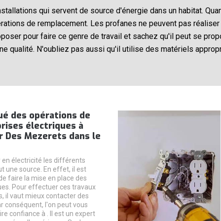
stallations qui servent de source d'énergie dans un habitat. Quand
rations de remplacement. Les profanes ne peuvent pas réaliser 
oser pour faire ce genre de travail et sachez qu'il peut se propo
ne qualité. N'oubliez pas aussi qu'il utilise des matériels appropr
ué des opérations de
rises électriques à
r Des Mezerets dans le
en électricité les différents
ut une source. En effet, il est
de faire la mise en place des
ques. Pour effectuer ces travaux
, il vaut mieux contacter des
ar conséquent, l'on peut vous
re confiance à . Il est un expert