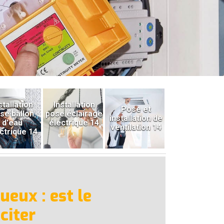
stallation
Installation
Pose et
se ballon
pose éclairage
installation de
d'eau
électrique 14
ventilation 14
ctrique 14
eux : est le
citer