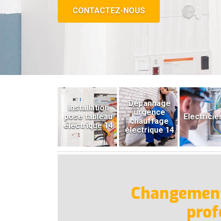
CONTACTEZ-NOUS
Dépannage
Installation
urgence
pose tableau
Electricie
chauffage
électrique 14
électrique 14
Changement 
prof