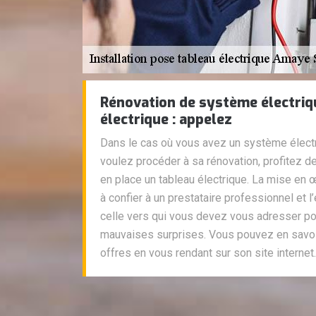
Rénovation de système électriq
électrique : appelez
Dans le cas où vous avez un système électr
voulez procéder à sa rénovation, profitez d
en place un tableau électrique. La mise en
à confier à un prestataire professionnel et l’
celle vers qui vous devez vous adresser po
mauvaises surprises. Vous pouvez en savoi
offres en vous rendant sur son site internet.