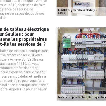
on de tableau électrique à Amaye
s le 14310, choisissez de faire
pétence de l’équipe de
 Vous ne serez pas déçus de ses
lité.
on de tableau électrique
r Seulles : pour
isons les propriétaires
t-ils les services de ?
lation de tableau électrique sans
t vivement conseillé, si votre
situé à Amaye Sur Seulles ou
ons dans le 14310, de vous
estataire professionnel qui
ngue expertise dans le métier, il
r son sens du détail et mettra à
on savoir-faire pour vous faire
installation électrique sécurisée à
itifs. Appelez-le pour en savoir