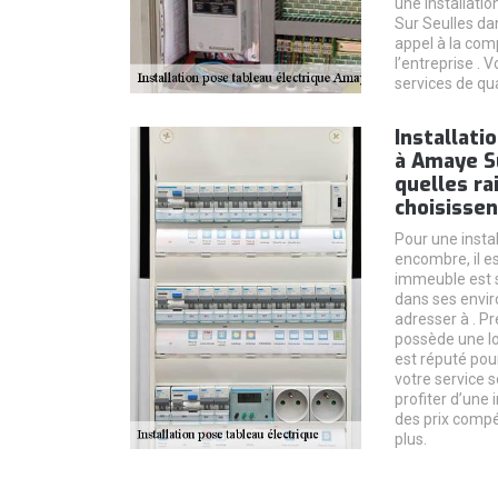
une installati
Sur Seulles dan
appel à la com
l’entreprise .
services de qua
Installati
à Amaye Su
quelles ra
choisissen
Pour une instal
encombre, il es
immeuble est 
dans ses envir
adresser à . Pr
possède une lo
est réputé pou
votre service s
profiter d’une 
des prix compét
plus.