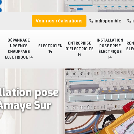
Voir nos réalisations
indisponible
i
DÉPANNAGE
INSTALLATION
ENTREPRISE
RÉN
URGENCE
ELECTRICIEN
POSE PRISE
D'ÉLECTRICITÉ
ÉLE
CHAUFFAGE
14
ÉLECTRIQUE
14
ÉLECTRIQUE 14
14
llation pose
 Amaye Sur