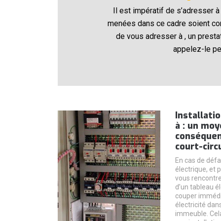
Il est impératif de s’adresser 
menées dans ce cadre soient confo
de vous adresser à , un presta
appelez-le pe
Installati
à : un mo
conséquen
court-circ
En cas de défa
électrique, et 
vous rencontrez
d’un tableau é
couper immédi
électricité dan
immeuble. Cel