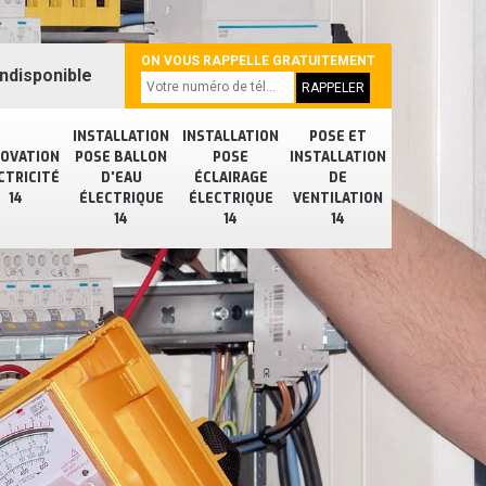
ON VOUS RAPPELLE GRATUITEMENT
ndisponible
INSTALLATION
INSTALLATION
POSE ET
OVATION
POSE BALLON
POSE
INSTALLATION
CTRICITÉ
D'EAU
ÉCLAIRAGE
DE
14
ÉLECTRIQUE
ÉLECTRIQUE
VENTILATION
14
14
14