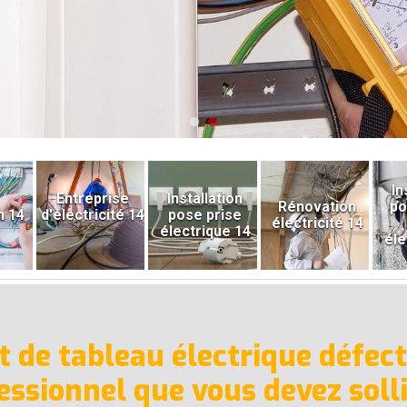
In
Entreprise
Installation
Rénovation
po
n 14
d'électricité 14
pose prise
électricité 14
électrique 14
éle
de tableau électrique défectu
essionnel que vous devez solli