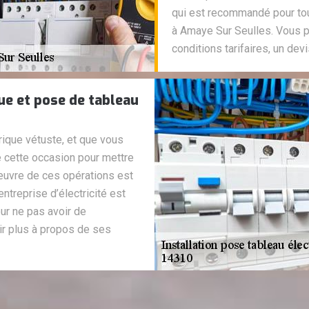
qui est recommandé pour tou
à Amaye Sur Seulles. Vous 
conditions tarifaires, un devi
ue et pose de tableau
ique vétuste, et que vous
e cette occasion pour mettre
 œuvre de ces opérations est
entreprise d’électricité est
ur ne pas avoir de
r plus à propos de ses