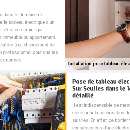
ls dans le domaine de
r le tableau électrique à un
, c’est ce dernier qui
un immeuble ou appartement.
rocéder à un changement de
un professionnel pour que les
aux normes.
Pose de tableau éle
Sur Seulles dans le 
détaillé
Il est indispensable de mett
usine pour la sécurisation 
salariés. En effet, ce boitie
conséquences d’une électrocut