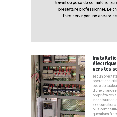
travail de pose de ce matériel au 
prestataire professionnel. Le cho
faire servir par une entrepris
Installati
électrique
vers les s
est un prestata
opérations crit
pose de tableau
d’une grande 
propriétaires e
incontournable
ses conditions
plus compétiti
questions à pr