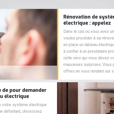
Rénovation de systèm
électrique : appelez
Dans le cas où vous avez un
voulez procéder à sa rénovat
en place un tableau électri
à confier à un prestataire pro
celle vers qui vous devez v
mauvaises surprises. Vous 
offres en vous rendant sur so
le de pour demander
au électrique
 votre système électrique
e défaillant, choisissez