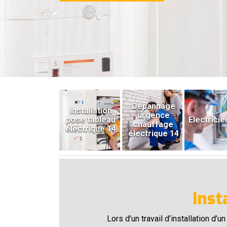
Dépannage
Installation
urgence
pose tableau
Electricie
chauffage
électrique 14
électrique 14
Inst
Lors d’un travail d’installation d’