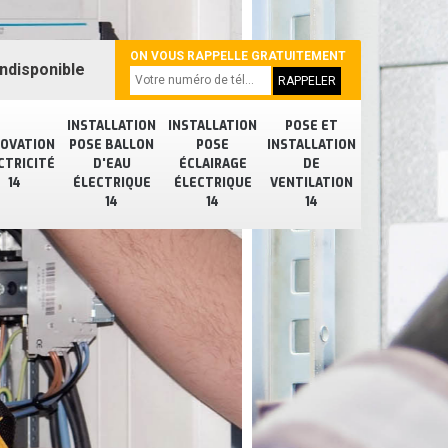
ON VOUS RAPPELLE GRATUITEMENT
ndisponible
INSTALLATION
INSTALLATION
POSE ET
OVATION
POSE BALLON
POSE
INSTALLATION
CTRICITÉ
D'EAU
ÉCLAIRAGE
DE
14
ÉLECTRIQUE
ÉLECTRIQUE
VENTILATION
14
14
14