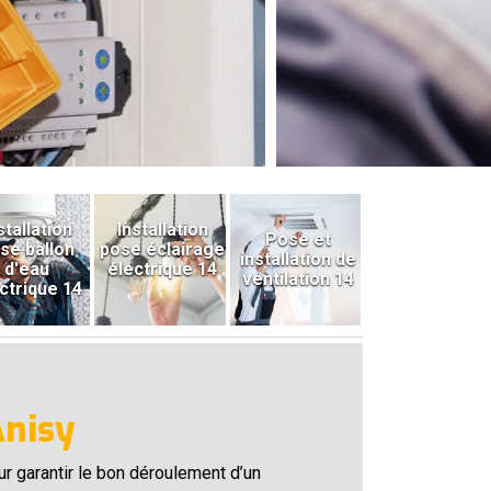
stallation
Installation
Pose et
se ballon
pose éclairage
installation de
d'eau
électrique 14
ventilation 14
ctrique 14
Anisy
our garantir le bon déroulement d’un