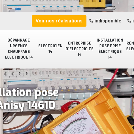
Voir nos réalisations
indisponible
i
DÉPANNAGE
INSTALLATION
ENTREPRISE
RÉN
URGENCE
ELECTRICIEN
POSE PRISE
D'ÉLECTRICITÉ
ÉLE
CHAUFFAGE
14
ÉLECTRIQUE
14
ÉLECTRIQUE 14
14
llation pose
Anisy 14610