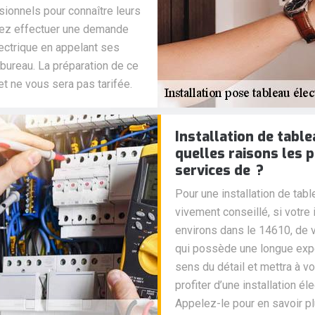
sionnels pour connaître leurs
uvez effectuer une demande
lectrique en appelant ses
bureau. La préparation de ce
 ne vous sera pas tarifée.
Installation de table
quelles raisons les p
services de ?
Pour une installation de tab
vivement conseillé, si votre
environs dans le 14610, de v
qui possède une longue exper
sens du détail et mettra à vo
profiter d’une installation é
Appelez-le pour en savoir pl