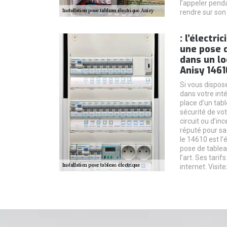
l’appeler pend
rendre sur son 
: l’électri
une pose d
dans un lo
Anisy 1461
Si vous dispose
dans votre int
place d’un tabl
sécurité de vo
circuit ou d’in
réputé pour sa 
le 14610 est l’
pose de tablea
l’art. Ses tarif
internet. Visitez