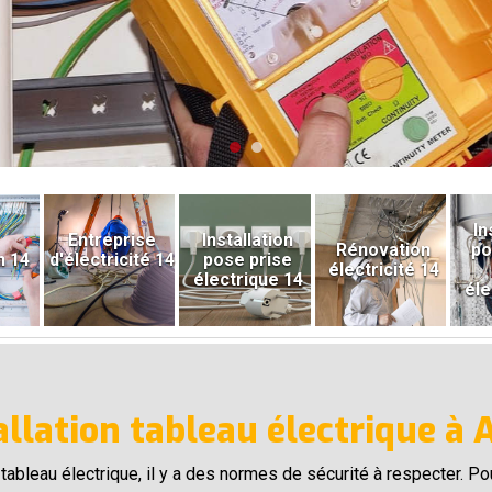
In
Entreprise
Installation
Rénovation
po
n 14
d'électricité 14
pose prise
électricité 14
électrique 14
éle
allation tableau électrique à 
un tableau électrique, il y a des normes de sécurité à respecter. P