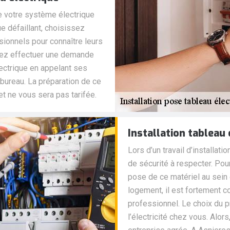
 votre système électrique
e défaillant, choisissez
sionnels pour connaître leurs
uvez effectuer une demande
lectrique en appelant ses
bureau. La préparation de ce
 ne vous sera pas tarifée.
Installation tableau
Lors d’un travail d’installati
de sécurité à respecter. Pour
pose de ce matériel au sein
logement, il est fortement c
professionnel. Le choix du pr
l’électricité chez vous. Alor