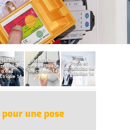
stallation
Installation
Pose et
se ballon
pose éclairage
installation de
d'eau
électrique 14
ventilation 14
ctrique 14
n pour une pose