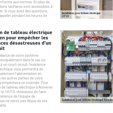
onforme aux normes. En plus de
tions tarifaires sont accessibles à
ts. Si vous avez des questions,
appeler pendant les heures de
on de tableau électrique
yen pour empêcher les
ces désastreuses d’un
uit
illance de votre système
principalement dans le cas où
 un court-circuit, l’existence
lectrique vous permettra de
atement l’alimentation en
s les autres parties de votre
a empêchera un incendie. Pour
n de tableau électrique à Asnieres
 le 14710, choisissez de faire
pétence de l’équipe de
 Vous ne serez pas déçus de ses
lité.