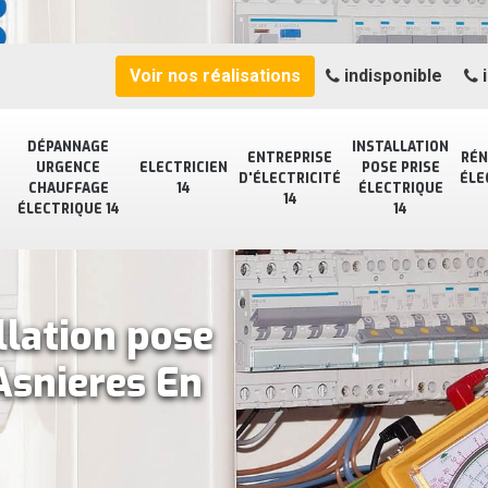
Voir nos réalisations
indisponible
i
DÉPANNAGE
INSTALLATION
ENTREPRISE
RÉN
URGENCE
ELECTRICIEN
POSE PRISE
D'ÉLECTRICITÉ
ÉLE
CHAUFFAGE
14
ÉLECTRIQUE
14
ÉLECTRIQUE 14
14
llation pose
Asnieres En