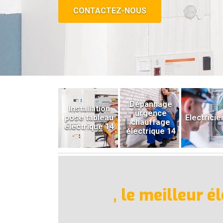
CONTACTEZ-NOUS
Dépannage
Installation
urgence
pose tableau
Electricie
chauffage
électrique 14
électrique 14
, le meilleur 