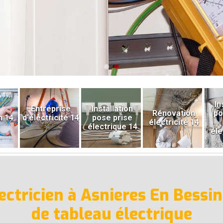
In
Entreprise
Installation
Rénovation
po
n 14
d'électricité 14
pose prise
électricité 14
électrique 14
éle
électricien à Asnieres En Bessi
de tableau électrique