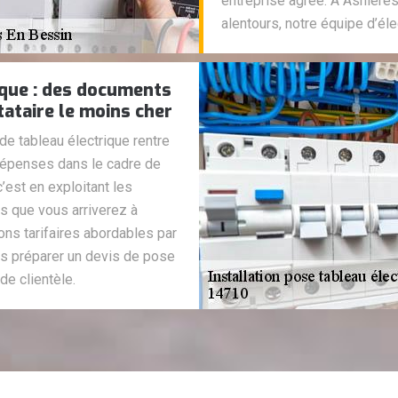
entreprise agrée. A Asniere
alentours, notre équipe d’éle
ique : des documents
tataire le moins cher
e tableau électrique rentre
dépenses dans le cadre de
 c’est en exploitant les
 que vous arriverez à
ions tarifaires abordables par
us préparer un devis de pose
de clientèle.