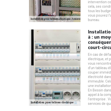
intervention c
cela, ses condi
tous les budge
vous pouvez l’
bureau.
Installati
à : un mo
conséquen
court-circ
En cas de défa
électrique, et 
vous rencontrez
d’un tableau é
couper immédi
électricité dan
immeuble. Cel
une installatio
En Bessin dans
appel à la com
l’entreprise .
services de qua