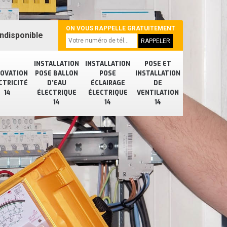
ON VOUS RAPPELLE GRATUITEMENT
ndisponible
INSTALLATION
INSTALLATION
POSE ET
OVATION
POSE BALLON
POSE
INSTALLATION
CTRICITÉ
D'EAU
ÉCLAIRAGE
DE
14
ÉLECTRIQUE
ÉLECTRIQUE
VENTILATION
14
14
14