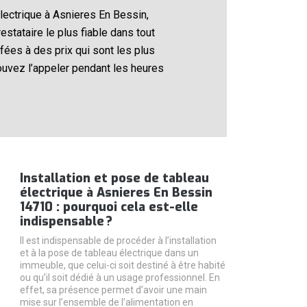
lectrique à Asnieres En Bessin,
stataire le plus fiable dans tout
fées à des prix qui sont les plus
ouvez l’appeler pendant les heures
Installation et pose de tableau
électrique à Asnieres En Bessin
14710 : pourquoi cela est-elle
indispensable ?
Il est indispensable de procéder à l’installation
et à la pose de tableau électrique dans un
immeuble, que celui-ci soit destiné à être habité
ou qu’il soit dédié à un usage professionnel. En
effet, sa présence permet d’avoir une main
mise sur l’ensemble de l’alimentation en