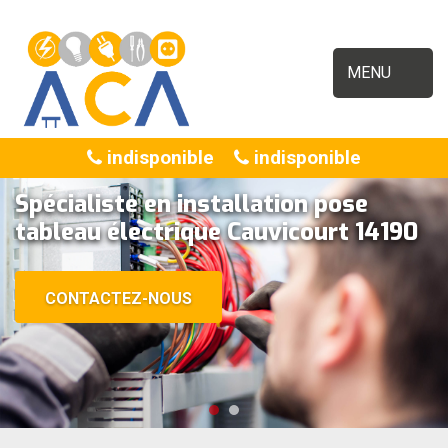
MENU
indisponible
indisponible
Spécialiste en installation pose
tableau électrique Cauvicourt 14190
CONTACTEZ-NOUS