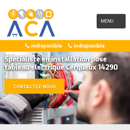
MENU
indisponible
indisponible
Spécialiste en installation pose
tableau électrique Cerqueux 14290
CONTACTEZ-NOUS