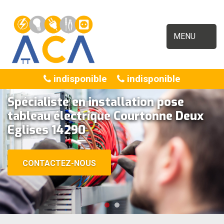
MENU
indisponible
indisponible
Spécialiste en installation pose
tableau électrique Courtonne Deux
Eglises 14290
CONTACTEZ-NOUS