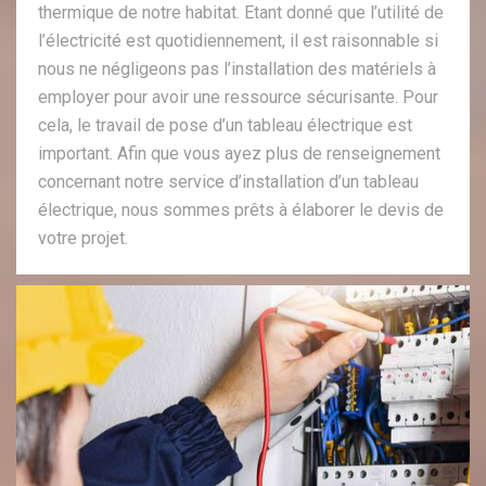
thermique de notre habitat. Etant donné que l’utilité de
l’électricité est quotidiennement, il est raisonnable si
nous ne négligeons pas l’installation des matériels à
employer pour avoir une ressource sécurisante. Pour
cela, le travail de pose d’un tableau électrique est
important. Afin que vous ayez plus de renseignement
concernant notre service d’installation d’un tableau
électrique, nous sommes prêts à élaborer le devis de
votre projet.