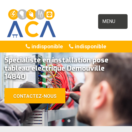
MENU
indisponible
indisponible
Spécialiste en installation pose
tableau électrique Demouville
14840
CONTACTEZ-NOUS