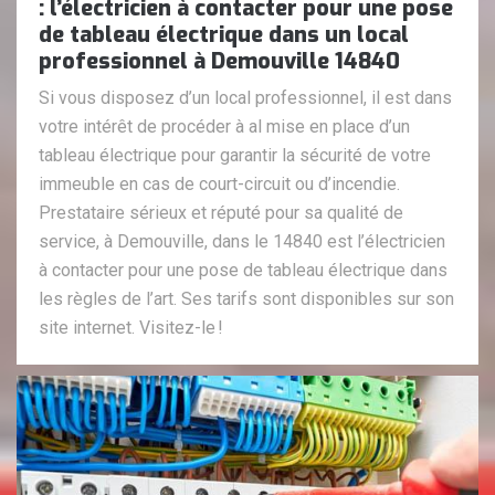
: l’électricien à contacter pour une pose
de tableau électrique dans un local
professionnel à Demouville 14840
Si vous disposez d’un local professionnel, il est dans
votre intérêt de procéder à al mise en place d’un
tableau électrique pour garantir la sécurité de votre
immeuble en cas de court-circuit ou d’incendie.
Prestataire sérieux et réputé pour sa qualité de
service, à Demouville, dans le 14840 est l’électricien
à contacter pour une pose de tableau électrique dans
les règles de l’art. Ses tarifs sont disponibles sur son
site internet. Visitez-le !