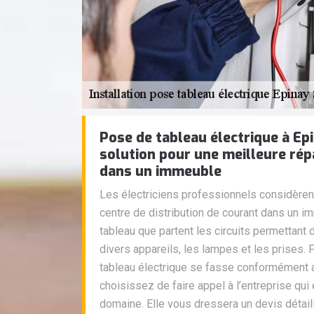
Pose de tableau électrique à Epi
solution pour une meilleure rép
dans un immeuble
Les électriciens professionnels considèrent 
centre de distribution de courant dans un im
tableau que partent les circuits permettant d
divers appareils, les lampes et les prises.
tableau électrique se fasse conformément 
choisissez de faire appel à l’entreprise qui
domaine. Elle vous dressera un devis détail