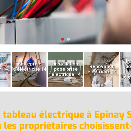
In
Entreprise
Installation
Rénovation
po
n 14
d'électricité 14
pose prise
électricité 14
électrique 14
éle
e tableau électrique à Epinay 
 les propriétaires choisissent-