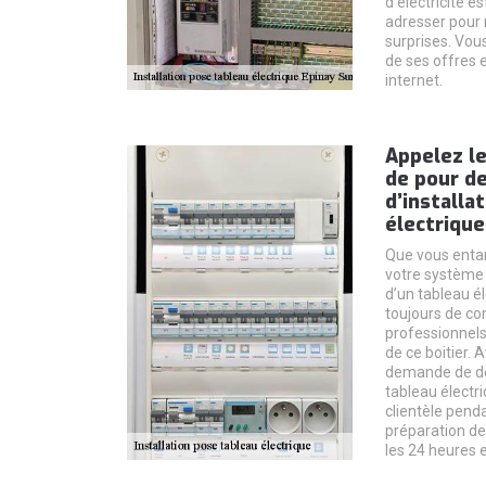
d’électricité e
adresser pour 
surprises. Vou
de ses offres 
internet.
Appelez le
de pour d
d’installa
électrique
Que vous enta
votre système 
d’un tableau él
toujours de co
professionnels
de ce boitier.
demande de devi
tableau électr
clientèle pend
préparation d
les 24 heures e