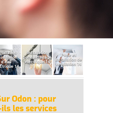
stallation
Installation
Pose et
se ballon
pose éclairage
installation de
d'eau
électrique 14
ventilation 14
ctrique 14
Sur Odon : pour
ils les services