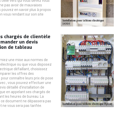
st celle vers qui vous devez vous
ne pas avoir de mauvaises
s pouvez en savoir plus à propos
en vous rendant sur son site
s chargés de clientèle
emander un devis
tion de tableau
miez une mise aux normes de
électrique ou que vous disposez
ectrique défaillant, choisissez
mparer les offres des
 pour connaître leurs prix de pose
 Avec , vous pouvez effectuer une
s détaillé d’installation de
ique en appelant ses chargés de
ant les heures de bureau. La
e ce document ne dépassera pas
t ne vous sera pas tarifée.