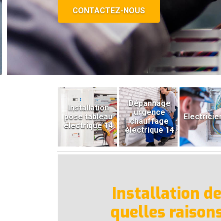
CONTACTEZ-NOUS
Dépannage
Installation
urgence
pose tableau
Electricie
chauffage
électrique 14
électrique 14
Installation d
quelles raisons