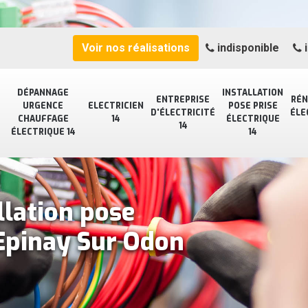
Voir nos réalisations
indisponible
i
DÉPANNAGE
INSTALLATION
ENTREPRISE
RÉN
URGENCE
ELECTRICIEN
POSE PRISE
D'ÉLECTRICITÉ
ÉLE
CHAUFFAGE
14
ÉLECTRIQUE
14
ÉLECTRIQUE 14
14
llation pose
 Epinay Sur Odon