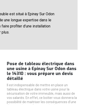
meuble est situé à Epinay Sur Odon
de une longue expertise dans le
faire profiter d’une installation
 plus.
Pose de tableau électrique dans
une usine à Epinay Sur Odon dans
le 14310 : vous prépare un devis
détaillé
Il est indispensable de mettre en place un
tableau électrique dans votre usine pour la
sécurisation de votre immeuble, mais aussi de
vos salariés. En effet, ce boitier vous donnera la
possibilité de maitriser les conséquences d’une