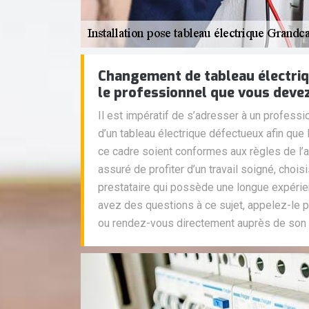
Changement de tableau électriq
le professionnel que vous devez 
Il est impératif de s’adresser à un profess
d’un tableau électrique défectueux afin qu
ce cadre soient conformes aux règles de l’art
assuré de profiter d’un travail soigné, choi
prestataire qui possède une longue expérie
avez des questions à ce sujet, appelez-le p
ou rendez-vous directement auprès de son 