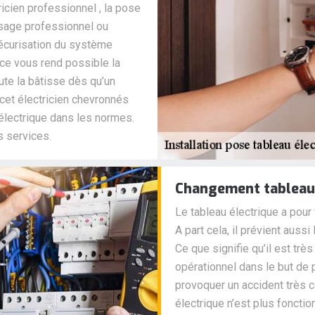
ricien professionnel , la pose
usage professionnel ou
sécurisation du système
nce vous rend possible la
ute la bâtisse dès qu’un
 cet électricien chevronnés
 électrique dans les normes.
s services.
Changement tableau 
Le tableau électrique a pour 
A part cela, il prévient aussi 
Ce que signifie qu’il est trè
opérationnel dans le but de p
provoquer un accident très c
électrique n’est plus fonct