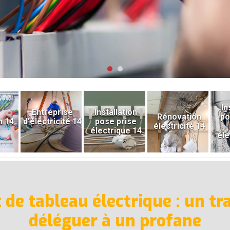
In
Entreprise
Installation
Rénovation
po
n 14
d'électricité 14
pose prise
électricité 14
électrique 14
éle
e tableau électrique : un tra
déléguer à un profane