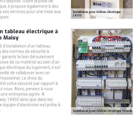
 il dispose. Outre la pose de
ique, il propose également à des
fs ses services pour une mise aux
ques.
on tableau électrique à
 Maisy
il d’installation d’un tableau
y a des normes de sécurité à
r garantir le bon déroulement
 pose de ce matériel au sein d’un
ue électrique du logement, il est
eillé de collaborer avec un
fessionnel. Le choix du
init votre sécurité par rapport à
hez vous. Alors, pensez à vous
r une entreprise agrée. A
sy 14450 ainsi que dans les
e équipe d’électricien est prête à
.