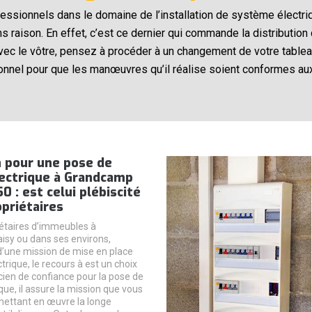
ofessionnels dans le domaine de l’installation de système électri
ns raison. En effet, c’est ce dernier qui commande la distributi
ec le vôtre, pensez à procéder à un changement de votre tableau
onnel pour que les manœuvres qu’il réalise soient conformes au
n pour une pose de
lectrique à Grandcamp
0 : est celui plébiscité
opriétaires
iétaires d’immeubles à
sy ou dans ses environs,
t d’une mission de mise en place
trique, le recours à est un choix
icien de confiance pour la pose de
que, il assure la mission que vous
 mettant en œuvre la longe