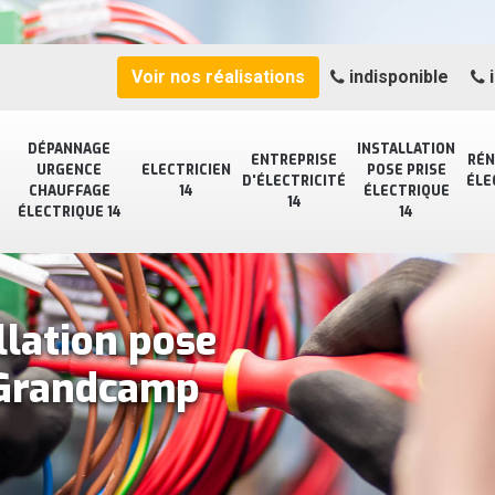
Voir nos réalisations
indisponible
i
DÉPANNAGE
INSTALLATION
ENTREPRISE
RÉN
URGENCE
ELECTRICIEN
POSE PRISE
D'ÉLECTRICITÉ
ÉLE
CHAUFFAGE
14
ÉLECTRIQUE
14
ÉLECTRIQUE 14
14
llation pose
 Grandcamp