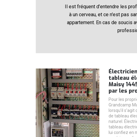
Il est fréquent d’entendre les pr
à un cerveau, et ce n'est pas sa
appartement. En cas de soucis av
professi
Électricie
tableau é
Maisy 1445
par les pr
Pour les propr
Grandcamp Mai
lorsqu’il s’agi
de tableau élec
naturel. Électr
tableau électri
lui confiez en