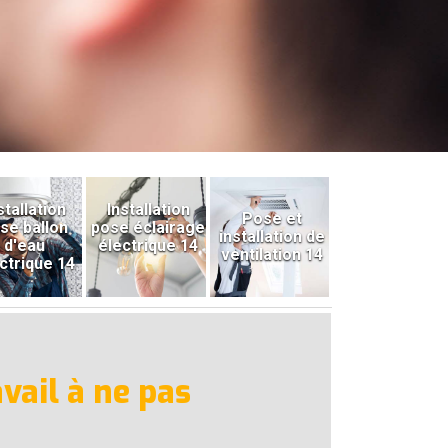
stallation
Installation
Pose et
se ballon
pose éclairage
installation de
d'eau
électrique 14
ventilation 14
ctrique 14
vail à ne pas