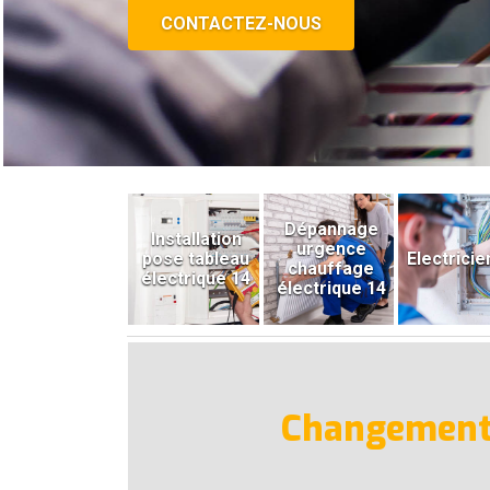
CONTACTEZ-NOUS
Dépannage
Installation
urgence
pose tableau
Electricie
chauffage
électrique 14
électrique 14
Changement d