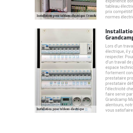
expérience dont
tableau électr
prix compétiti
normes électri
Installati
Grandcamp
Lors d’un trava
électrique, il 
respecter. Pou
d’un travail de
espace techniq
fortement cons
prestataire pro
prestataire déf
l’électricité c
faire servir pa
Grandcamp Mai
alentours, notr
vous satisfaire