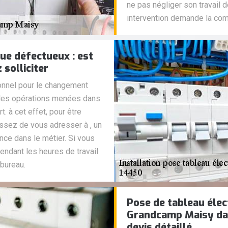
ne pas négliger son travail 
intervention demande la com
ue défectueux : est
solliciter
ionnel pour le changement
e les opérations menées dans
. à cet effet, pour être
sissez de vous adresser à , un
nce dans le métier. Si vous
endant les heures de travail
bureau.
Pose de tableau élec
Grandcamp Maisy dan
devis détaillé