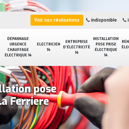
Voir nos réalisations
indisponible
i
DÉPANNAGE
INSTALLATION
ENTREPRISE
RÉN
URGENCE
ELECTRICIEN
POSE PRISE
D'ÉLECTRICITÉ
ÉLE
CHAUFFAGE
14
ÉLECTRIQUE
14
ÉLECTRIQUE 14
14
llation pose
La Ferriere