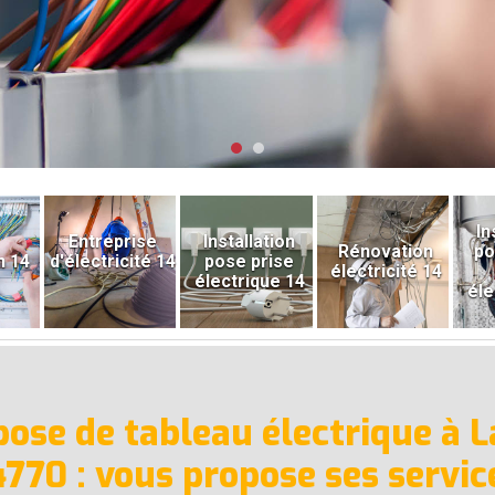
In
Entreprise
Installation
Rénovation
po
n 14
d'électricité 14
pose prise
électricité 14
électrique 14
éle
 pose de tableau électrique à L
4770 : vous propose ses servic