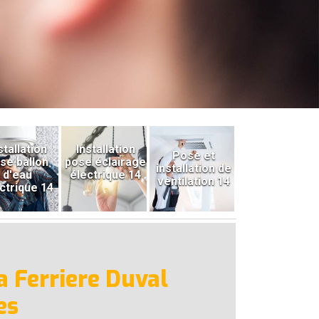
stallation
Installation
Pose et
se ballon
pose éclairage
installation de
d'eau
électrique 14
ventilation 14
ctrique 14
a Ferriere Duval
es