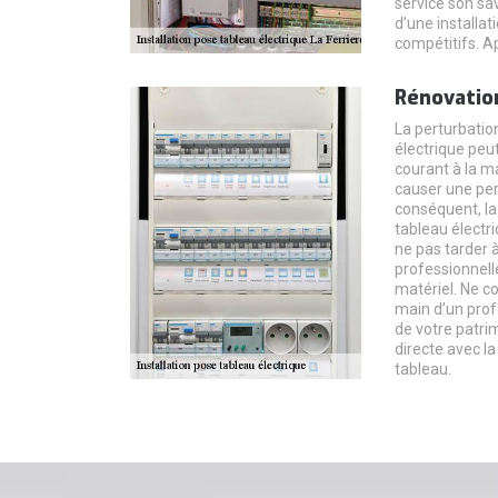
service son sav
d’une installat
compétitifs. Ap
Rénovation
La perturbatio
électrique peu
courant à la m
causer une pert
conséquent, la
tableau électri
ne pas tarder 
professionnell
matériel. Ne co
main d’un prof
de votre patrim
directe avec la
tableau.