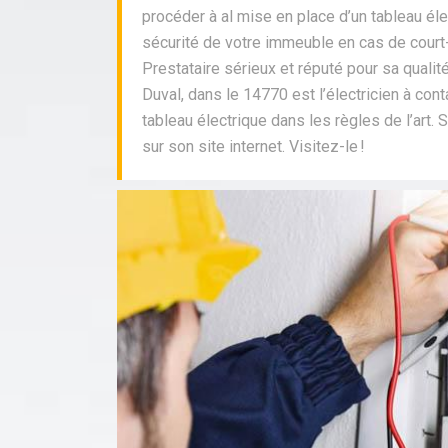
procéder à al mise en place d’un tableau élec
sécurité de votre immeuble en cas de court-c
Prestataire sérieux et réputé pour sa qualité
Duval, dans le 14770 est l’électricien à con
tableau électrique dans les règles de l’art. 
sur son site internet. Visitez-le !