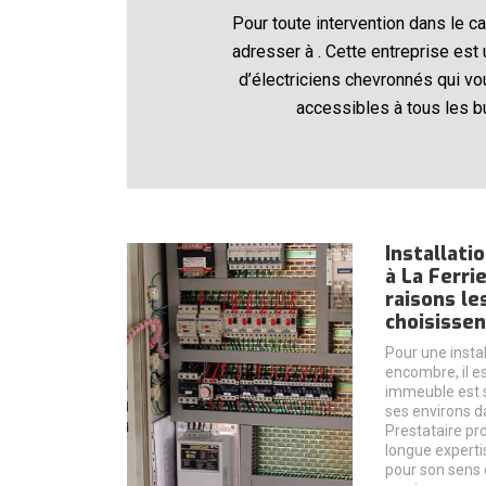
Pour toute intervention dans le c
adresser à . Cette entreprise est
d’électriciens chevronnés qui vo
accessibles à tous les b
Installati
à La Ferri
raisons le
choisissen
Pour une instal
encombre, il es
immeuble est s
ses environs d
Prestataire pr
longue expertis
pour son sens d