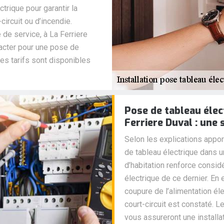
trique pour garantir la
ircuit ou d’incendie.
 de service, à La Ferriere
tacter pour une pose de
Ses tarifs sont disponibles
Pose de tableau élec
Ferriere Duval : une 
Selon les explications apport
de tableau électrique dans 
d’habitation renforce consi
électrique de ce dernier. En
coupure de l’alimentation él
court-circuit est constaté. 
vous assureront une installa