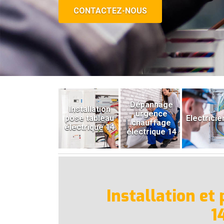
CONTACTEZ-NOUS
Dépannage
Installation
urgence
pose tableau
Electricie
chauffage
électrique 14
électrique 14
Installation et
1