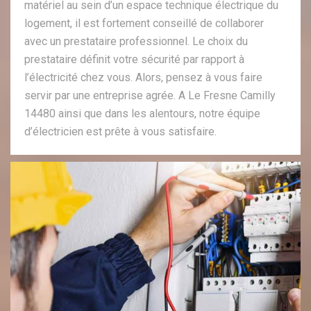
matériel au sein d’un espace technique électrique du
logement, il est fortement conseillé de collaborer
avec un prestataire professionnel. Le choix du
prestataire définit votre sécurité par rapport à
l’électricité chez vous. Alors, pensez à vous faire
servir par une entreprise agrée. A Le Fresne Camilly
14480 ainsi que dans les alentours, notre équipe
d’électricien est prête à vous satisfaire.