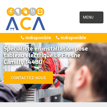
MENU
indisponible
indisponible
Spécialiste en installation pose
tableau électrique Le Fresne
Camilly 14480
CONTACTEZ-NOUS