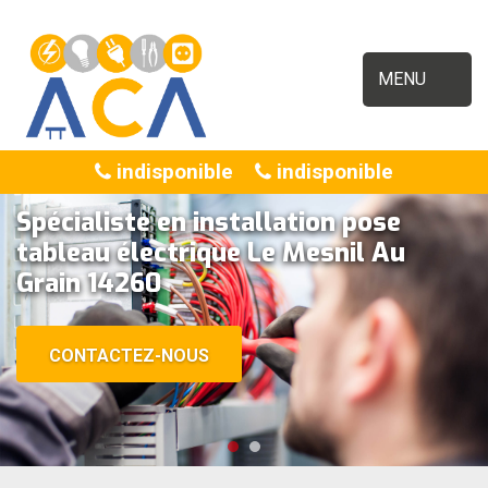
MENU
indisponible
indisponible
Spécialiste en installation pose
tableau électrique Le Mesnil Au
Grain 14260
CONTACTEZ-NOUS