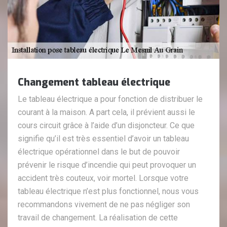
Changement tableau électrique
Le tableau électrique a pour fonction de distribuer le
courant à la maison. A part cela, il prévient aussi le
cours circuit grâce à l’aide d’un disjoncteur. Ce que
signifie qu’il est très essentiel d’avoir un tableau
électrique opérationnel dans le but de pouvoir
prévenir le risque d’incendie qui peut provoquer un
accident très couteux, voir mortel. Lorsque votre
tableau électrique n’est plus fonctionnel, nous vous
recommandons vivement de ne pas négliger son
travail de changement. La réalisation de cette