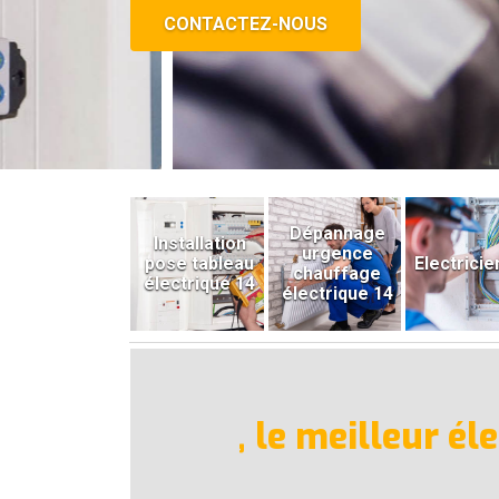
CONTACTEZ-NOUS
Dépannage
Installation
urgence
pose tableau
Electricie
chauffage
électrique 14
électrique 14
, le meilleur é