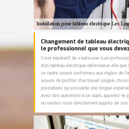
Changement de tableau électriq
le professionnel que vous devez 
Il est impératif de s’adresser à un profess
d’un tableau électrique défectueux afin qu
ce cadre soient conformes aux règles de l’art
assuré de profiter d’un travail soigné, choi
prestataire qui possède une longue expérie
avez des questions à ce sujet, appelez-le p
ou rendez-vous directement auprès de son 