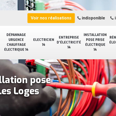
Voir nos réalisations
indisponible
i
DÉPANNAGE
INSTALLATION
ENTREPRISE
RÉN
URGENCE
ELECTRICIEN
POSE PRISE
D'ÉLECTRICITÉ
ÉLE
CHAUFFAGE
14
ÉLECTRIQUE
14
ÉLECTRIQUE 14
14
llation pose
Les Loges