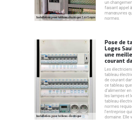
un changement 
faisant appel 
manœuvres qu’i
normes.
Pose de ta
Loges Saul
une meille
courant d
Les électricien
tableau électri
de courant dan
ce tableau que
d’alimenter en 
les lampes et l
tableau élect
normes requise
l’entreprise qu
domaine. Elle v