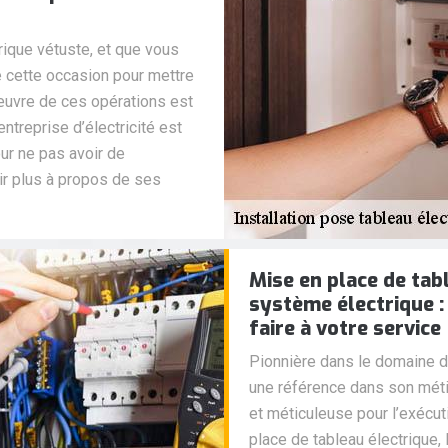
ique vétuste, et que vous
e cette occasion pour mettre
 œuvre de ces opérations est
entreprise d’électricité est
ur ne pas avoir de
r plus à propos de ses
Mise en place de tab
système électrique :
faire à votre service
Pionnière dans le domaine d
une référence dans son méti
et méticuleuse pour l’exécu
place de tableau électrique