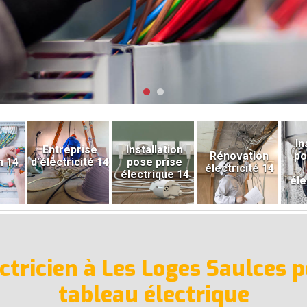
In
Entreprise
Installation
Rénovation
po
n 14
d'électricité 14
pose prise
électricité 14
électrique 14
éle
lectricien à Les Loges Saulces 
tableau électrique