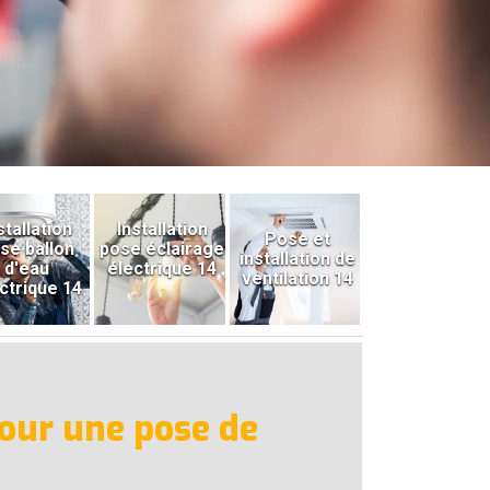
stallation
Installation
Pose et
se ballon
pose éclairage
installation de
d'eau
électrique 14
ventilation 14
ctrique 14
pour une pose de