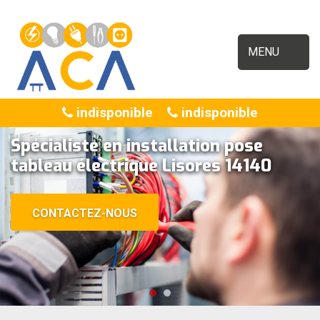
MENU
indisponible
indisponible
Spécialiste en installation pose
tableau électrique Lisores 14140
CONTACTEZ-NOUS