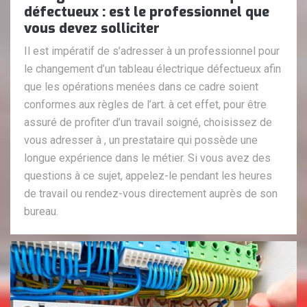
défectueux : est le professionnel que
vous devez solliciter
Il est impératif de s’adresser à un professionnel pour
le changement d’un tableau électrique défectueux afin
que les opérations menées dans ce cadre soient
conformes aux règles de l’art. à cet effet, pour être
assuré de profiter d’un travail soigné, choisissez de
vous adresser à , un prestataire qui possède une
longue expérience dans le métier. Si vous avez des
questions à ce sujet, appelez-le pendant les heures
de travail ou rendez-vous directement auprès de son
bureau.