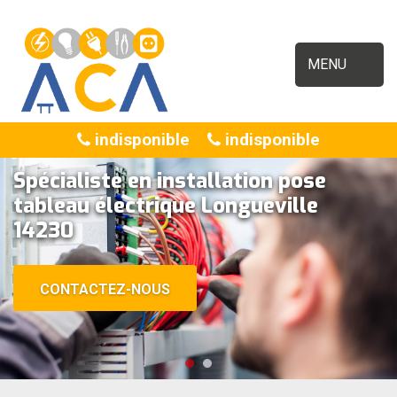
MENU
indisponible
indisponible
Spécialiste en installation pose
tableau électrique Longueville
14230
CONTACTEZ-NOUS