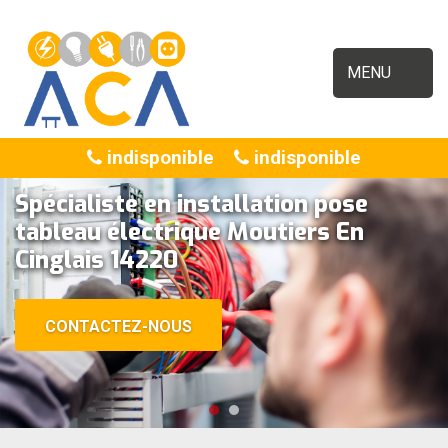
MENU
indisponible
indisponible
Spécialiste en installation pose
tableau électrique Moutiers En
Cinglais 14220
CONTACTEZ-NOUS