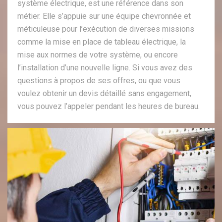
système électrique, est une référence dans son
métier. Elle s’appuie sur une équipe chevronnée et
méticuleuse pour l’exécution de diverses missions
comme la mise en place de tableau électrique, la
mise aux normes de votre système, ou encore
l’installation d’une nouvelle ligne. Si vous avez des
questions à propos de ses offres, ou que vous
voulez obtenir un devis détaillé sans engagement,
vous pouvez l’appeler pendant les heures de bureau.