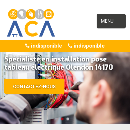
MENU
indisponible
indisponible
Spécialiste en installation pose
tableau électrique Olendon 14170
CONTACTEZ-NOUS