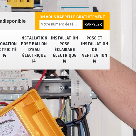
ON VOUS RAPPELLE GRATUITEMENT
ndisponible
INSTALLATION
INSTALLATION
POSE ET
OVATION
POSE BALLON
POSE
INSTALLATION
CTRICITÉ
D'EAU
ÉCLAIRAGE
DE
14
ÉLECTRIQUE
ÉLECTRIQUE
VENTILATION
14
14
14