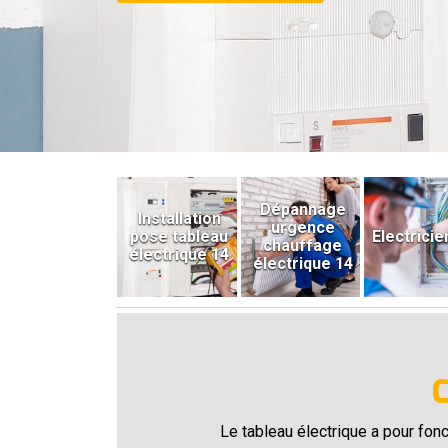
Dépannage
Installation
urgence
pose tableau
Electricie
chauffage
électrique 14
électrique 14
Le tableau électrique a pour fonct