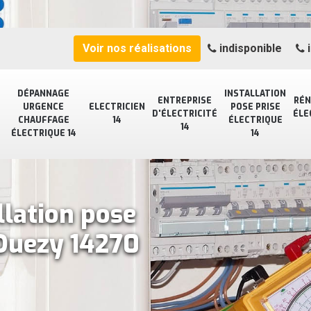
Voir nos réalisations
indisponible
i
DÉPANNAGE
INSTALLATION
ENTREPRISE
RÉN
URGENCE
ELECTRICIEN
POSE PRISE
D'ÉLECTRICITÉ
ÉLE
CHAUFFAGE
14
ÉLECTRIQUE
14
ÉLECTRIQUE 14
14
llation pose
 Ouezy 14270