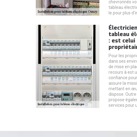
chevronnés vou
tableau électr
le pour plus d'
Électricie
tableau él
: est celui
propriétai
Pour les propr
dans ses enviro
de mise en plac
recours à est u
confiance pour 
assure la missi
mettant en œuv
dispose. Outre 
propose égalem
services pour 