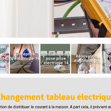
In
Entreprise
Installation
Rénovation
po
n 14
d'électricité 14
pose prise
électricité 14
électrique 14
éle
Changement tableau électriqu
ion de distribuer le courant à la maison. A part cela, il prévient au