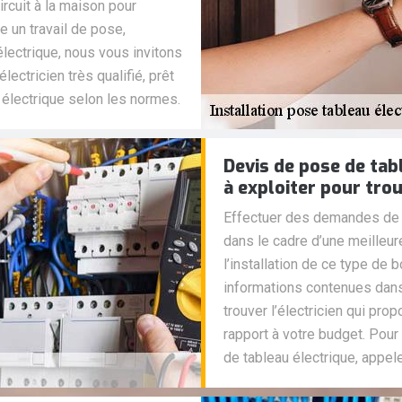
circuit à la maison pour
e un travail de pose,
lectrique, nous vous invitons
lectricien très qualifié, prêt
 électrique selon les normes.
Devis de pose de tab
à exploiter pour trou
Effectuer des demandes de d
dans le cadre d’une meilleu
l’installation de ce type de bo
informations contenues dan
trouver l’électricien qui pro
rapport à votre budget. Pou
de tableau électrique, appel