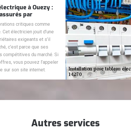
électrique à Ouezy :
 assurés par
pérations critiques comme
. Cet électricien jouit d’une
étaires exigeants et s’il
ché, c’est parce que ses
us compétitives du marché. Si
ffres, vous pouvez l’appeler
 sur son site internet.
Autres services