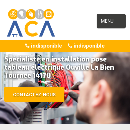
MENU
indisponible
indisponible
Spécialiste en installation pose
tableau électrique Ouville La Bien
Tournee 14170
CONTACTEZ-NOUS