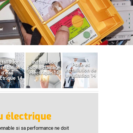
stallation
Installation
Pose et
se ballon
pose éclairage
installation de
d'eau
électrique 14
ventilation 14
ctrique 14
u électrique
isonnable si sa performance ne doit