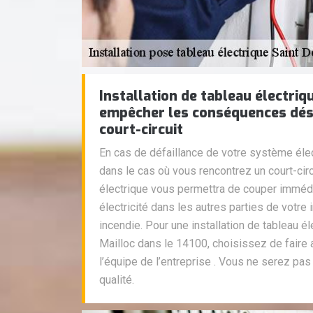
Installation de tableau électriq
empêcher les conséquences dés
court-circuit
En cas de défaillance de votre système élec
dans le cas où vous rencontrez un court-circu
électrique vous permettra de couper immédi
électricité dans les autres parties de votr
incendie. Pour une installation de tableau é
Mailloc dans le 14100, choisissez de faire
l’équipe de l’entreprise . Vous ne serez pa
qualité.