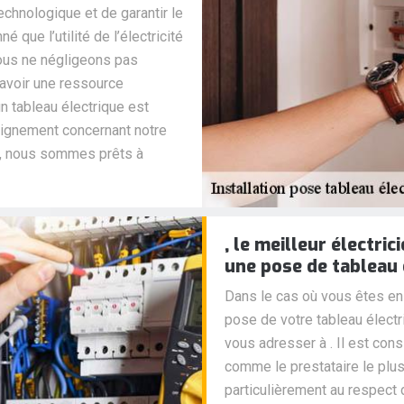
echnologique et de garantir le
é que l’utilité de l’électricité
nous ne négligeons pas
 avoir une ressource
un tableau électrique est
eignement concernant notre
ue, nous sommes prêts à
, le meilleur électri
une pose de tableau 
Dans le cas où vous êtes en 
pose de votre tableau électr
vous adresser à . Il est con
comme le prestataire le plus 
particulièrement au respect