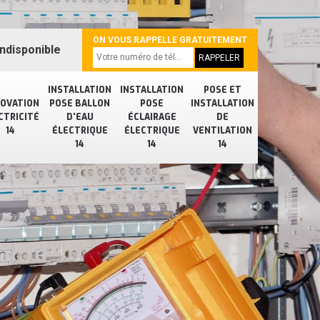
ON VOUS RAPPELLE GRATUITEMENT
ndisponible
INSTALLATION
INSTALLATION
POSE ET
OVATION
POSE BALLON
POSE
INSTALLATION
CTRICITÉ
D'EAU
ÉCLAIRAGE
DE
14
ÉLECTRIQUE
ÉLECTRIQUE
VENTILATION
14
14
14