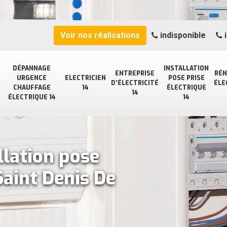
Voir nos réalisations
indisponible
i
DÉPANNAGE
INSTALLATION
ENTREPRISE
RÉN
URGENCE
ELECTRICIEN
POSE PRISE
D'ÉLECTRICITÉ
ÉLE
CHAUFFAGE
14
ÉLECTRIQUE
14
ÉLECTRIQUE 14
14
llation pose
Saint Denis De