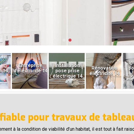
In
Entreprise
Installation
Rénovation
po
n 14
d'électricité 14
pose prise
électricité 14
électrique 14
éle
 fiable pour travaux de tablea
ment à la condition de viabilité d’un habitat, il est tout à fait ra