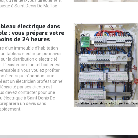
edi, ou rendez-vous directement
siège à Saint Denis De Mailloc
bleau électrique dans
le : vous prépare votre
moins de 24 heures
ire d’un immeuble d’habitation
’un tableau électrique pour avoir
ur la distribution d’électricité
. L’existence d’un tel boitier est
spensable si vous voulez profiter
ion électrique répondant aux
l est un électricien professionnel
ébiscité par ses clients est
ous devez contacter pour une
u électrique à Saint Denis De
s préparera un devis sans
apidement.