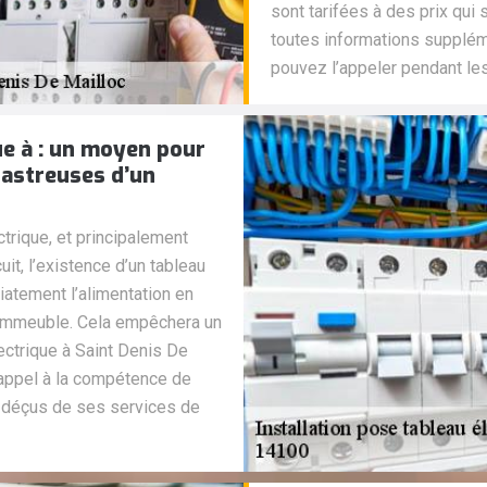
sont tarifées à des prix qui
toutes informations supplém
pouvez l’appeler pendant le
ue à : un moyen pour
astreuses d’un
trique, et principalement
it, l’existence d’un tableau
atement l’alimentation en
e immeuble. Cela empêchera un
lectrique à Saint Denis De
 appel à la compétence de
s déçus de ses services de