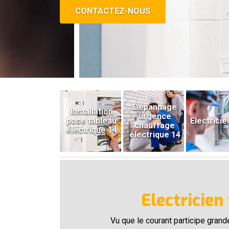
CONTACTEZ-NOUS
Dépannage
Installation
urgence
pose tableau
Electricie
chauffage
électrique 14
électrique 14
Electricien
Vu que le courant participe grande