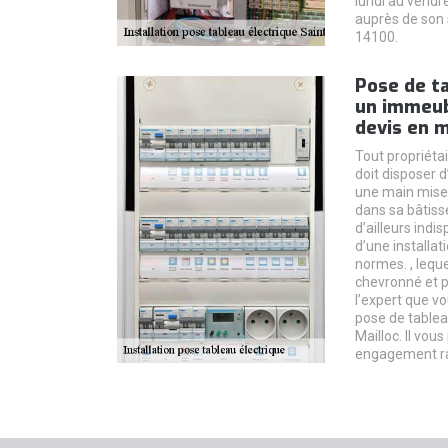
lundi au vendr
auprès de son 
14100.
Pose de ta
un immeub
devis en 
Tout propriéta
doit disposer d
une main mise s
dans sa bâtisse
d’ailleurs indi
d’une installat
normes. , leque
chevronné et pl
l’expert que v
pose de tablea
Mailloc. Il vou
engagement r