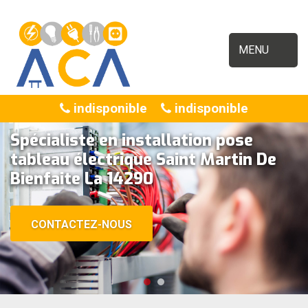
MENU
indisponible
indisponible
Spécialiste en installation pose
tableau électrique Saint Martin De
Bienfaite La 14290
CONTACTEZ-NOUS