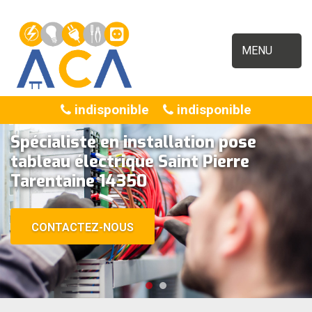
MENU
indisponible
indisponible
Spécialiste en installation pose
tableau électrique Saint Pierre
Tarentaine 14350
CONTACTEZ-NOUS