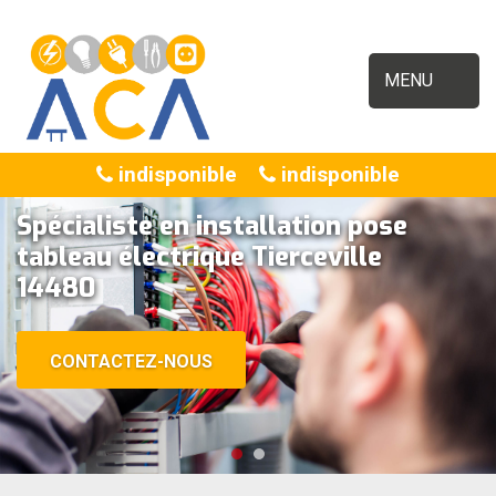
MENU
indisponible
indisponible
Spécialiste en installation pose
tableau électrique Tierceville
14480
CONTACTEZ-NOUS