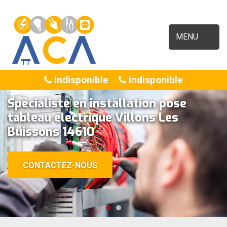
MENU
indisponible
indisponible
Spécialiste en installation pose
tableau électrique Villons Les
Buissons 14610
CONTACTEZ-NOUS