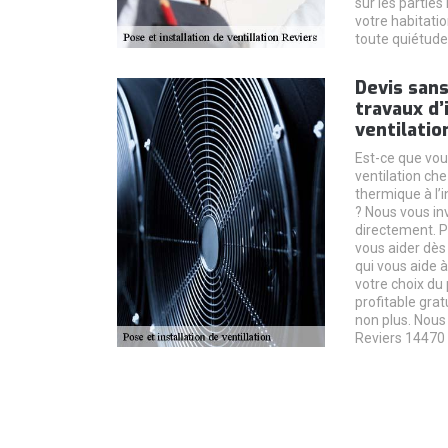
sur les parties
votre habitatio
toute quiétude
Devis san
travaux d’
ventilatio
Est-ce que vou
ventilation che
thermique à l’i
? Nous vous in
directement. 
vous aider dès l
qui vous aide 
votre choix du 
profitable gr
non plus. Nous
Reviers 14470 