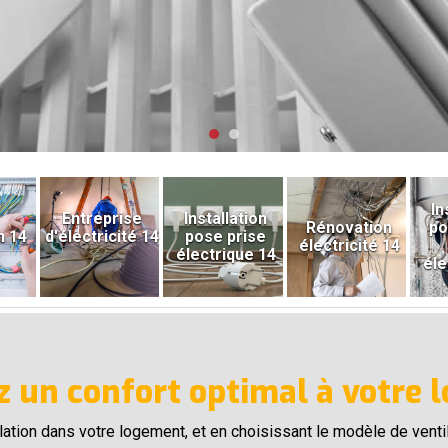
In
Entreprise
Installation
Rénovation
po
n 14
d'électricité 14
pose prise
électricité 14
électrique 14
éle
 un confort optimal à votre 
lation dans votre logement, et en choisissant le modèle de vent