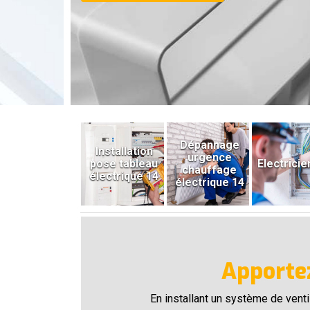
Dépannage
Installation
urgence
pose tableau
Electricie
chauffage
électrique 14
électrique 14
Apportez
En installant un système de venti