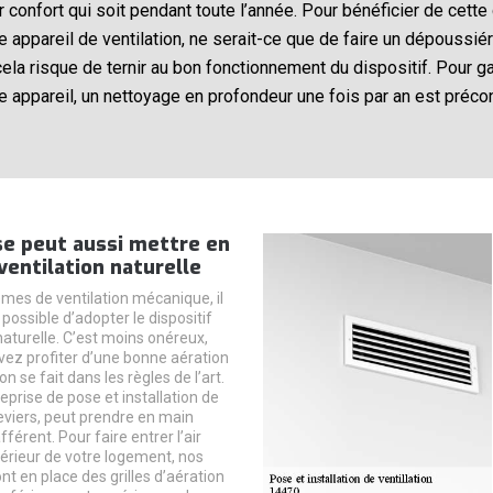
eur confort qui soit pendant toute l’année. Pour bénéficier de ce
e appareil de ventilation, ne serait-ce que de faire un dépoussié
ela risque de ternir au bon fonctionnement du dispositif. Pour g
e appareil, un nettoyage en profondeur une fois par an est préco
se peut aussi mettre en
ventilation naturelle
èmes de ventilation mécanique, il
ossible d’adopter le dispositif
naturelle. C’est moins onéreux,
ez profiter d’une bonne aération
ion se fait dans les règles de l’art.
eprise de pose et installation de
Reviers, peut prendre en main
fférent. Pour faire entrer l’air
ntérieur de votre logement, nos
t en place des grilles d’aération