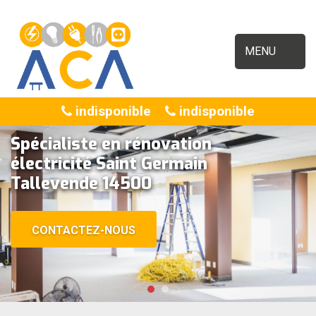
MENU
indisponible
indisponible
Spécialiste en rénovation
électricité Saint Germain
Tallevende 14500
CONTACTEZ-NOUS